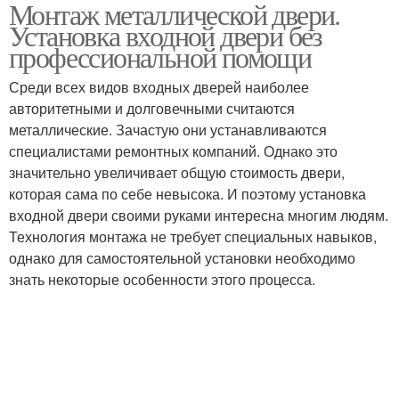
Монтаж металлической двери.
Двери в частном доме
Дверь в частный дом
Установка входной двери без
профессиональной помощи
Среди всех видов входных дверей наиболее
авторитетными и долговечными считаются
Двери в дом
Уличная дверь
металлические. Зачастую они устанавливаются
специалистами ремонтных компаний. Однако это
значительно увеличивает общую стоимость двери,
которая сама по себе невысока. И поэтому установка
Двери в кирпичном
Входные двери
входной двери своими руками интересна многим людям.
доме
Технология монтажа не требует специальных навыков,
однако для самостоятельной установки необходимо
знать некоторые особенности этого процесса.