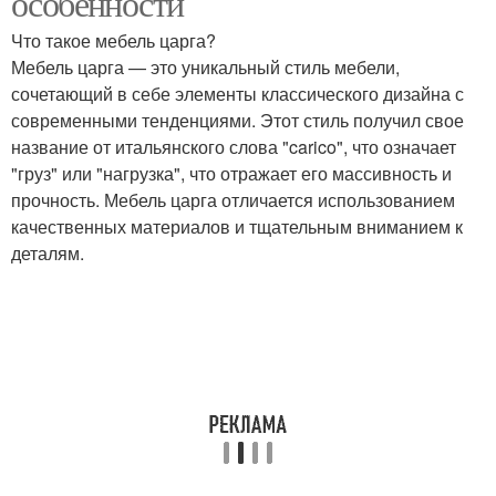
особенности
Что такое мебель царга?
Мебель царга — это уникальный стиль мебели,
сочетающий в себе элементы классического дизайна с
Замок в двери
Двери с наличником
современными тенденциями. Этот стиль получил свое
название от итальянского слова "carico", что означает
"груз" или "нагрузка", что отражает его массивность и
прочность. Мебель царга отличается использованием
Двери со скрытым
Двери при выборе
качественных материалов и тщательным вниманием к
коробом
деталям.
Дверь со скрытым
Двери без наличников
коробом
Межкомнатные советы
Скрытые двери