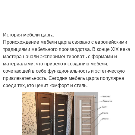
Двери в квартиру
Темные двери
История мебели царга
Происхождение мебели царга связано с европейскими
традициями мебельного производства. В конце XIX века
Двери в интерьере
Двери в цвет
мастера начали экспериментировать с формами и
материалами, что привело к созданию мебели,
сочетающей в себе функциональность и эстетическую
привлекательность. Сегодня мебель царга популярна
среди тех, кто ценит комфорт и стиль.
Двери под цвет
Двери в унисон
Распашные двери
Двери по качеству