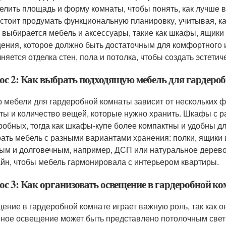
елить площадь и форму комнаты, чтобы понять, как лучше в
 стоит продумать функциональную планировку, учитывая, к
 выбирается мебель и аксессуары, такие как шкафы, ящики
ения, которое должно быть достаточным для комфортного 
няется отделка стен, пола и потолка, чтобы создать эстети
ос 2: Как выбрать подходящую мебель для гардеро
 мебели для гардеробной комнаты зависит от нескольких ф
ты и количество вещей, которые нужно хранить. Шкафы с
робных, тогда как шкафы-купе более компактны и удобны 
ать мебель с разными вариантами хранения: полки, ящики
ым и долговечным, например, ДСП или натуральное дерево. 
айн, чтобы мебель гармонировала с интерьером квартиры.
ос 3: Как организовать освещение в гардеробной ко
ение в гардеробной комнате играет важную роль, так как о
ное освещение может быть представлено потолочным свет