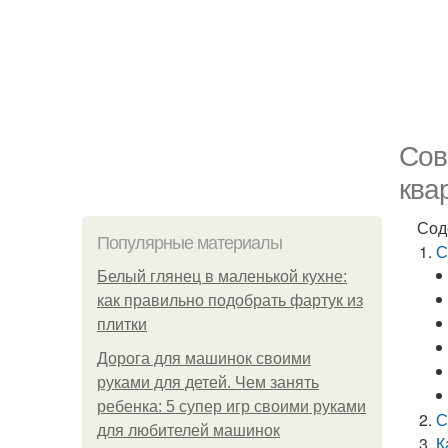
Сов
ква
Сод
Популярные материалы
С
Белый глянец в маленькой кухне:
как правильно подобрать фартук из
плитки
Дорога для машинок своими
руками для детей. Чем занять
ребенка: 5 супер игр своими руками
С
для любителей машинок
К