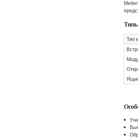
Мебел
предс
Типы
Тип 
Вст
Моду
Откр
Ящик
Особ
Учи
Выб
Обр