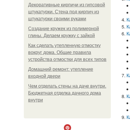
Декоративные кирпичи из гипсовой
штукатурки. Стена под кирпич из
штукатурки своими руками
К
К
Создание кружек из полимерной
К
глины. Делаем кружку с зайкой
Как сделать утепленную отмостку
вокруг дома. Общие правила
устройства отмостки для всех типов
Домашний ремонт: утепление
К
входной двери
Чем отделать стены на даче внутри.
Бюджетная отделка дачного дома
К
внутри
К