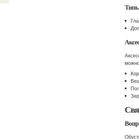
Типы
Гла
Доп
Аксе
Аксес
можно
Кор
Веш
Пол
Зер
Свя
Вопр
Обуст