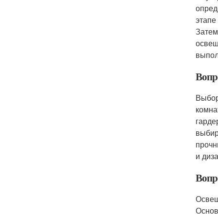
опред
этапе
Затем
освещ
выпол
Вопр
Выбор
комна
гарде
выбир
прочн
и диз
Вопр
Освещ
Основ