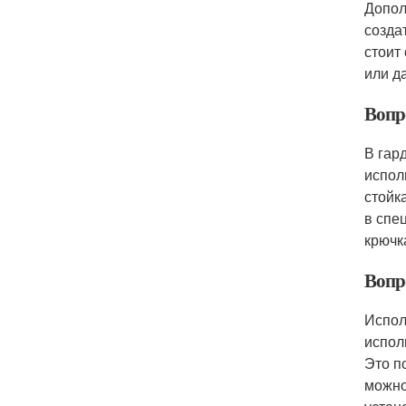
Допол
созда
стоит
или д
Вопр
В гар
испол
стойк
в спе
крючк
Вопр
Испол
испол
Это п
можно