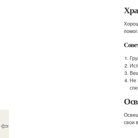
Хра
Хорош
помог
Сове
Гру
Исп
Веш
Не 
спе
Осв
Освещ
свои 
⇦