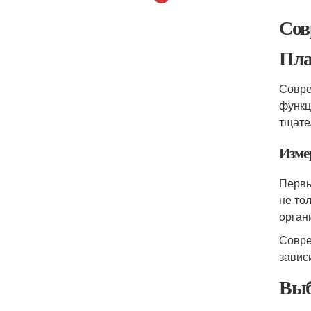
Сов
Пла
Совре
функц
тщате
Изме
Первы
не то
орган
Совре
завис
Выб