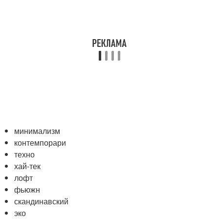
минимализм
контемпорари
техно
хай-тек
лофт
фьюжн
скандинавский
эко