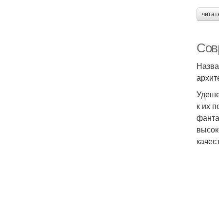
читат
Сов
Назва
архит
Удеше
к их 
фанта
высок
качес