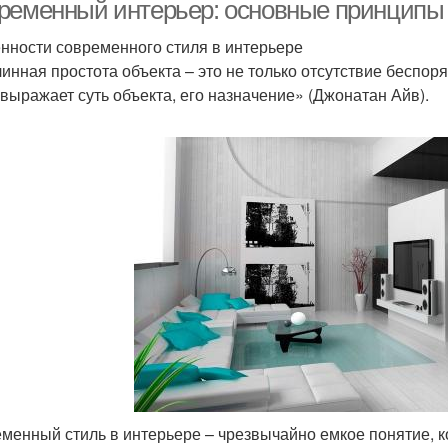
технологии
скан
ременный интерьер: основные принципы 
интерьера
нности современного стиля в интерьере
инная простота объекта – это не только отсутствие беспоря
кандинавский стиль
Стиль на примере
 выражает суть объекта, его назначение» (Джонатан Айв).
менный стиль в интерьере – чрезвычайно емкое понятие, к