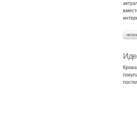
актуа
вмест
интер
читат
Иде
Крова
покуп
посте