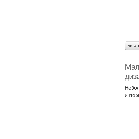
читат
Мал
диз
Небол
интер