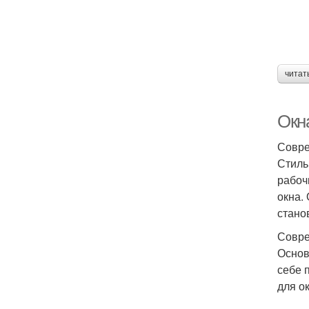
читат
Окна
Совре
Стиль
рабоч
окна.
стано
Совре
Основ
себе 
для о