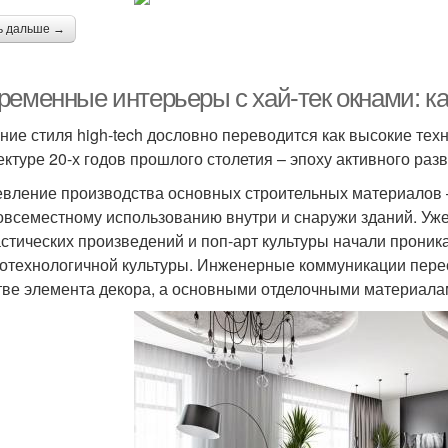
ь дальше →
ременные интерьеры с хай-тек окнами: ка
ние стиля high-tech дословно переводится как высокие тех
ектуре 20-х годов прошлого столетия – эпоху активного раз
вление производства основных строительных материалов – 
повсеместному использованию внутри и снаружи зданий. Уже 
стических произведений и поп-арт культуры начали проник
отехнологичной культуры. Инженерные коммуникации перес
тве элемента декора, а основными отделочными материалам