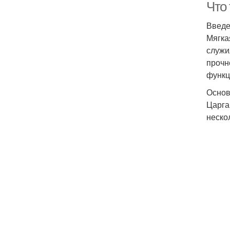
Что 
Введ
Мягка
служи
прочн
функц
Основ
Царга
неско