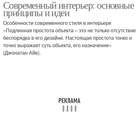
Современный интерьер: основные
современного
Теплые аксессуары
принципы и идеи
интерьера
Особенности современного стиля в интерьере
«Подлинная простота объекта – это не только отсутствие
Функциональный
беспорядка в его дизайне. Настоящая простота тонко и
Современная мебель
интерьер
точно выражает суть объекта, его назначение»
(Джонатан Айв).
Современные
технологии