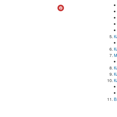
К
К
М
К
К
К
В