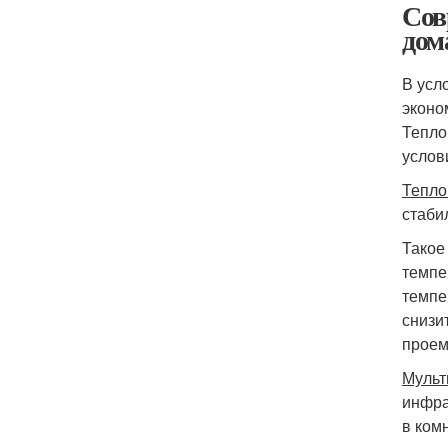
Сов
дом
В усл
эконо
Тепло
услов
Тепл
стаби
Такое
темпе
темпе
снизи
проем
Муль
инфра
в ком