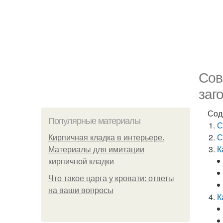
Сов
заг
Сод
Популярные материалы
С
С
Кирпичная кладка в интерьере.
К
Материалы для имитации
кирпичной кладки
Что такое царга у кровати: ответы
на ваши вопросы
К