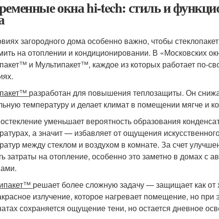
ременные окна hi-tech: стиль и функци
а
овиях загородного дома особенно важно, чтобы стеклопаке
мить на отоплении и кондиционировании. В «Московских ок
пакет™ и Мультипакет™, каждое из которых работает по-св
иях.
опакет™
разработан для повышения теплозащиты. Он снижа
льную температуру и делает климат в помещении мягче и 
 остекление уменьшает вероятность образования конденсат
ратурах, а значит — избавляет от ощущения искусственного
ратур между стеклом и воздухом в комнате. За счет улучше
ть затраты на отопление, особенно это заметно в домах с
ами.
типакет™
решает более сложную задачу — защищает как от х
красное излучение, которое нагревает помещение, но при 
натах сохраняется ощущение тени, но остается дневное о