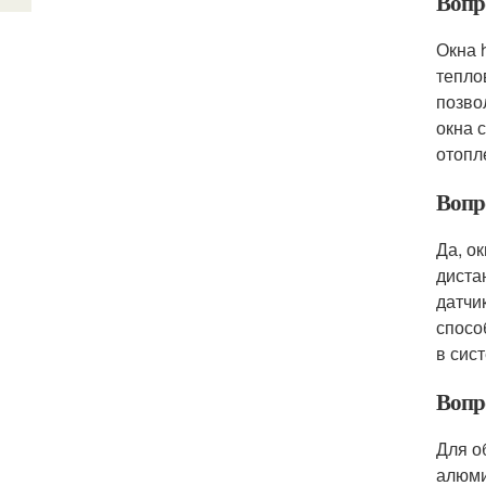
Вопро
Окна 
тепло
позво
окна 
отопл
Вопро
Да, о
диста
датчи
спосо
в сис
Вопро
Для о
алюми