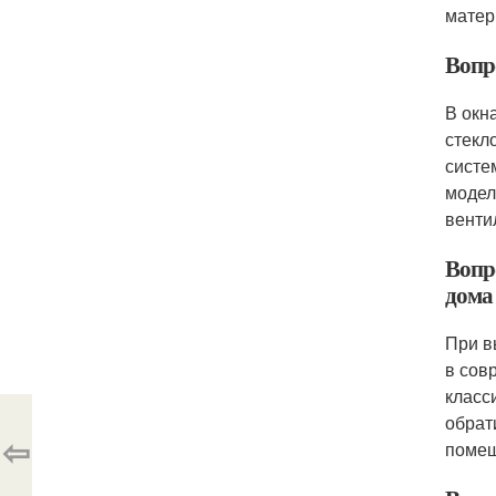
матер
Вопро
В окн
стекл
систе
модел
венти
Вопро
дома
При в
в сов
класс
обрат
⇦
поме