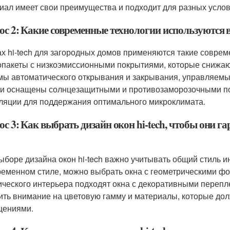
иал имеет свои преимущества и подходит для разных услов
с 2: Какие современные технологии используются в
ах hi-tech для загородных домов применяются такие совре
опакеты с низкоэмиссионными покрытиями, которые снижаю
мы автоматического открывания и закрывания, управляемы
и оснащены солнцезащитными и противозаморозочными по
ляции для поддержания оптимального микроклимата.
с 3: Как выбрать дизайн окон hi-tech, чтобы они г
ыборе дизайна окон hi-tech важно учитывать общий стиль 
ременном стиле, можно выбрать окна с геометрическими ф
ического интерьера подходят окна с декоративными перепл
ить внимание на цветовую гамму и материалы, которые до
щениями.