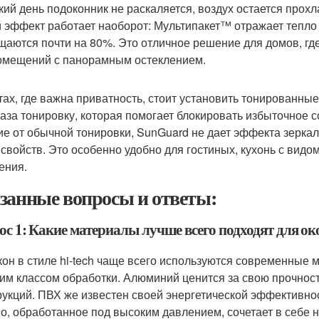
кий день подоконник не раскаляется, воздух остается прох
 эффект работает наоборот: Мультипакет™ отражает тепло в
щаются почти на 80%. Это отличное решение для домов, где
омещений с панорамным остеклением.
тах, где важна приватность, стоит установить тонированны
лаза тонировку, которая помогает блокировать избыточное с
ие от обычной тонировки, SunGuard не дает эффекта зеркала
свойств. Это особенно удобно для гостиных, кухонь с видом 
ения.
занные вопросы и ответы:
с 1: Какие материалы лучше всего подходят для окон
кон в стиле hi-tech чаще всего используются современные 
им классом обработки. Алюминий ценится за свою прочност
рукций. ПВХ же известен своей энергетической эффективно
о, обработанное под высоким давлением, сочетает в себе 