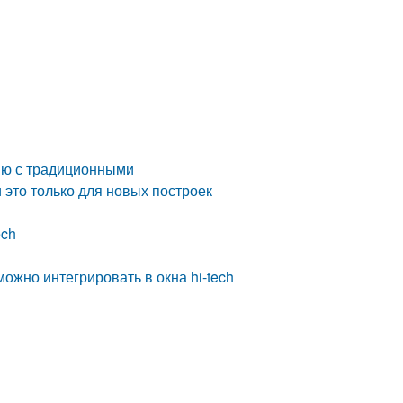
нию с традиционными
 это только для новых построек
ech
ожно интегрировать в окна hi-tech