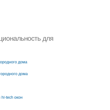
кциональность для
городного дома
агородного дома
hi-tech окон