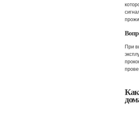
котор
сигна
прожи
Вопро
При в
экспл
проко
прове
Как
дом