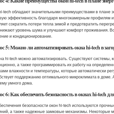
с 4: Какие преимущества окон hi-tech в плане энер
hi-tech обладают значительными преимуществами в плане 
вую эффективность благодаря многокамерным профилям и 
ляет сократить потери тепла зимой и предотвратить перег
снижают уровень шума и улучшают комфорт проживания. Вс
ение и кондиционирование.
с 5: Можно ли автоматизировать окна hi-tech в заг
кна hi-tech можно автоматизировать. Существуют системы, 
нционно, а также программировать их работу на определе
ками влажности и температуры, которые автоматически регу
бствует поддержанию оптимального микроклимата в доме. 
тему умного дома.
с 6: Как обеспечить безопасность в окнах hi-tech дл
беспечения безопасности окон hi-tech используются прочн
ний, а также надежные замковые механизмы. Некоторые 