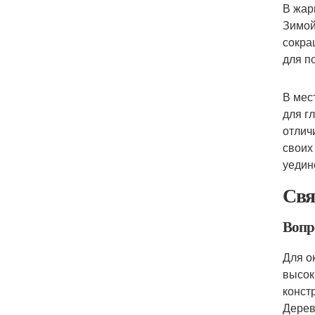
В жар
Зимой
сокра
для п
В мес
для г
отлич
своих 
уедин
Свя
Вопро
Для о
высок
конст
Дерев