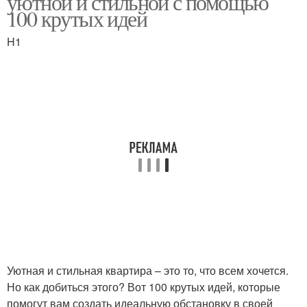
уютной и стильной с помощью
100 крутых идей
H1
Дом в скандинавском
Кухни в скандинавском
стиле
стиле
Кухня в скандинавском
Стиль с террасой
стиле
Скандинавская
Стиль в интерьере
архитектура
Уютная и стильная квартира – это то, что всем хочется.
Интерьер в
Фасад в скандинавском
Но как добиться этого? Вот 100 крутых идей, которые
скандинавском стиле
стиле
помогут вам создать идеальную обстановку в своей