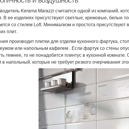
логичность и воздушность
водитель Kerama Marazzi считается одной из компаний, ко
и. В ее изделиях присутствуют светлые, кремовые, белые т
ается со стилем Loft. Минимализм и простота присутствуют 
их плит.
ния производит плитки для отделки кухонного фартука, сто
еумом или напольным кафелем . Если фартук со стены опуст
уть темнее, то не понадобится плинтус в кухонной комнате.
и в напольный, которые не требует резкого очерчивания это