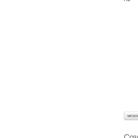
читат
Соз