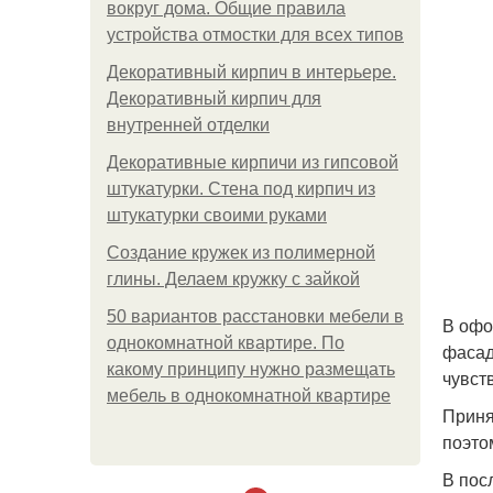
вокруг дома. Общие правила
устройства отмостки для всех типов
Декоративный кирпич в интерьере.
Декоративный кирпич для
внутренней отделки
Декоративные кирпичи из гипсовой
штукатурки. Стена под кирпич из
штукатурки своими руками
Создание кружек из полимерной
глины. Делаем кружку с зайкой
50 вариантов расстановки мебели в
В офо
однокомнатной квартире. По
фасад
какому принципу нужно размещать
чувст
мебель в однокомнатной квартире
Приня
поэто
В пос