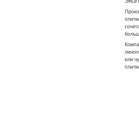
эко
Произ
плитк
сочет
больш
Компа
линол
или ч
плитк