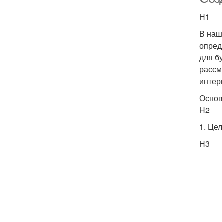
H1
В наш
опред
для б
рассм
интер
Основ
H2
1. Це
H3