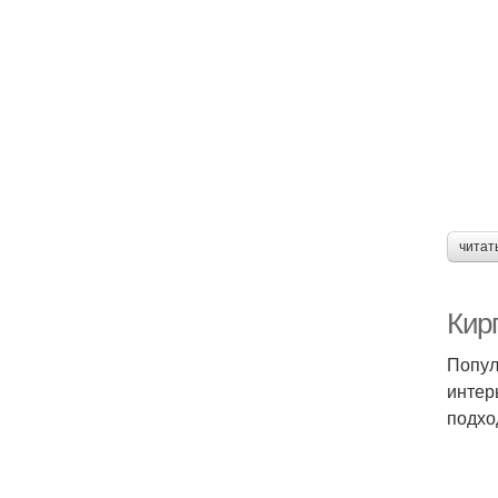
читат
Кир
Попул
интер
подхо