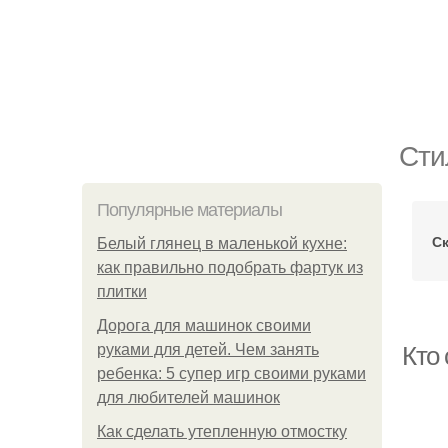
Сти
Популярные материалы
С
Белый глянец в маленькой кухне:
как правильно подобрать фартук из
плитки
Дорога для машинок своими
руками для детей. Чем занять
Кто 
ребенка: 5 супер игр своими руками
для любителей машинок
Как сделать утепленную отмостку