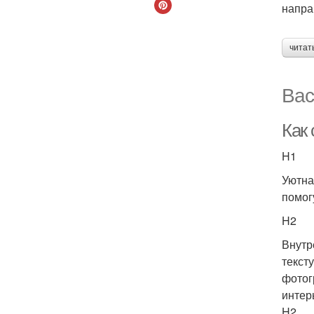
напра
читат
Вас
Как
H1
Уютна
помог
H2
Внутр
текст
фотог
интер
H2