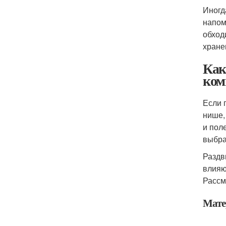
Иногд
напом
обход
хране
Как
ком
Если 
нише,
и пол
выбра
Раздв
влияю
Рассм
Мате