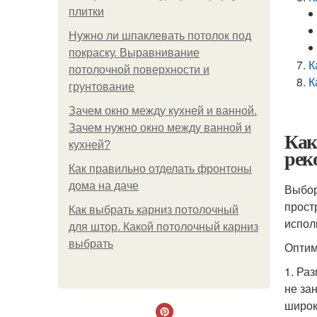
плитки
Нужно ли шпаклевать потолок под
покраску. Выравнивание
К
потолочной поверхности и
К
грунтование
Зачем окно между кухней и ванной.
Зачем нужно окно между ванной и
Как
кухней?
рек
Как правильно отделать фронтоны
дома на даче
Выбор
прост
Как выбрать карниз потолочный
испол
для штор. Какой потолочный карниз
выбрать
Оптим
1. Ра
не за
широк