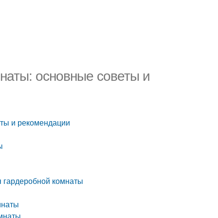
наты: основные советы и
еты и рекомендации
ы
я гардеробной комнаты
мнаты
омнаты