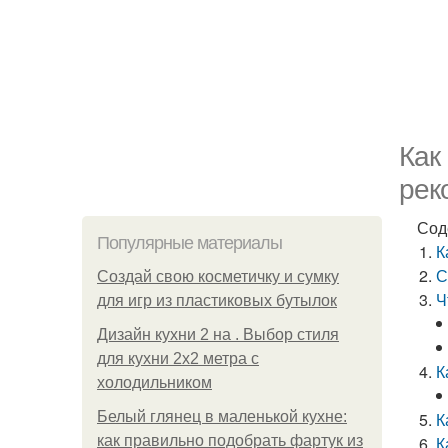
Как
рек
Сод
Популярные материалы
К
С
Создай свою косметичку и сумку
Ч
для игр из пластиковых бутылок
Дизайн кухни 2 на . Выбор стиля
для кухни 2х2 метра с
К
холодильником
Белый глянец в маленькой кухне:
К
как правильно подобрать фартук из
К