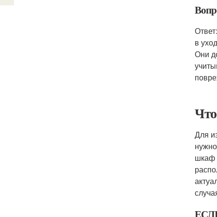
Вопр
Ответ
в ухо
Они д
учиты
повре
Что
Для и
нужно
шкаф 
распо
актуа
случа
ЕСЛ