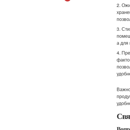
2. Ож
хране
позво
3. Ст
помещ
а для
4. Пр
факто
позво
удобн
Важно
проду
удобн
Свя
Вопр