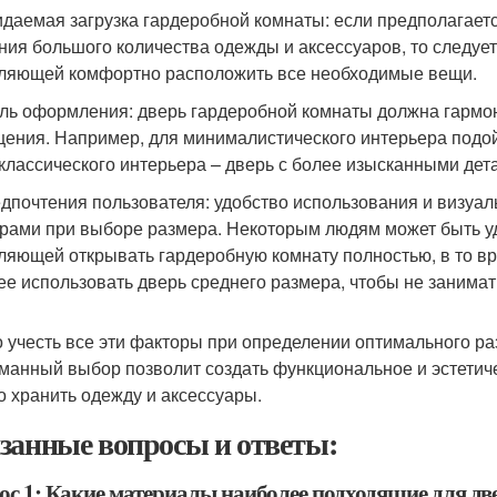
идаемая загрузка гардеробной комнаты: если предполагаетс
ния большого количества одежды и аксессуаров, то следуе
ляющей комфортно расположить все необходимые вещи.
иль оформления: дверь гардеробной комнаты должна гарм
ения. Например, для минималистического интерьера подой
 классического интерьера – дверь с более изысканными де
едпочтения пользователя: удобство использования и визу
рами при выборе размера. Некоторым людям может быть у
ляющей открывать гардеробную комнату полностью, в то вр
ее использовать дверь среднего размера, чтобы не занимат
 учесть все эти факторы при определении оптимального р
манный выбор позволит создать функциональное и эстетичес
о хранить одежду и аксессуары.
занные вопросы и ответы:
ос 1: Какие материалы наиболее подходящие для д