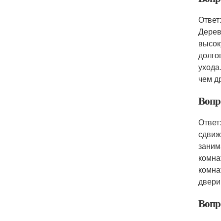
Ответ
Дерев
высок
долго
ухода
чем д
Вопр
Ответ
сдвиж
заним
комна
комна
двери
Вопр