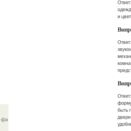
Ответ
одежд
и цве
Вопр
Ответ
звуко
механ
комна
предс
Вопр
Ответ
форму
быть 
⇦
двере
удобн