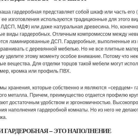
ваша гардеробная представляет собой шкаф или часть его (н
я ее изготовления используются традиционные для этого в
 ЛДСП, МДФ) или даже натуральная древесина. Но, конечн
ые виды гардеробных. Отличным компромиссом между невы
тся ламинированные ДСП. Гардеробные, выполненные из н
сравнивать с деревянной мебелью. Но не все плитные мате
му уделите этому моменту особое внимание. Потому что н
ые вещества. Для отделки торцов такой мебели могут исп
мер, кромка или профиль ПВХ.
мы хранения, которые собственно и являются «сердцем» га
ого металла. Причем, преимущество отдается профилю круг
ают достаточным удобством и эргономичностью. Высокопро
ния наполнения гардеробной комнаты. Но из него не делаю
ка.
И ГАРДЕРОБНАЯ – ЭТО НАПОЛНЕНИЕ