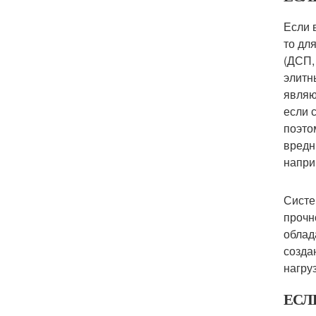
Если 
то дл
(ДСП,
элитн
являю
если 
поэто
вредн
напри
Систе
прочн
облад
созда
нагруз
ЕСЛ