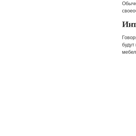
Обычн
своео
Инт
Говор
будут
мебел