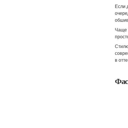
Если 
очере
обшив
Чаще 
прост
Стилю
совре
в отт
Фас