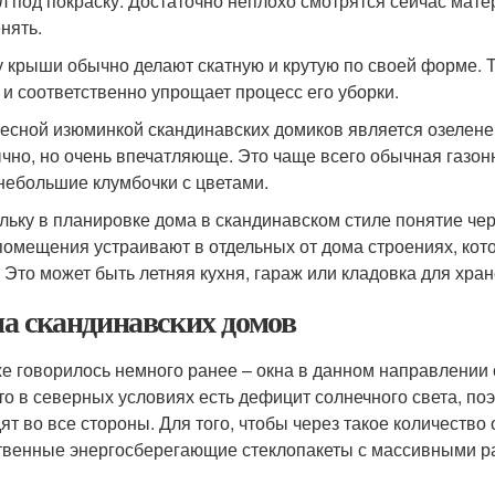
л под покраску. Достаточно неплохо смотрятся сейчас мат
нять.
 крыши обычно делают скатную и крутую по своей форме. Т
, и соответственно упрощает процесс его уборки.
есной изюминкой скандинавских домиков является озелене
чно, но очень впечатляюще. Это чаще всего обычная газон
небольшие клумбочки с цветами.
льку в планировке дома в скандинавском стиле понятие черд
помещения устраивают в отдельных от дома строениях, ко
. Это может быть летняя кухня, гараж или кладовка для хра
а скандинавских домов
же говорилось немного ранее – окна в данном направлении 
что в северных условиях есть дефицит солнечного света, поэ
ят во все стороны. Для того, чтобы через такое количество
твенные энергосберегающие стеклопакеты с массивными р