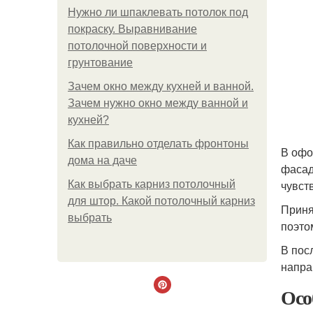
Нужно ли шпаклевать потолок под
покраску. Выравнивание
потолочной поверхности и
грунтование
Зачем окно между кухней и ванной.
Зачем нужно окно между ванной и
кухней?
Как правильно отделать фронтоны
В офо
дома на даче
фасад
чувст
Как выбрать карниз потолочный
для штор. Какой потолочный карниз
Приня
выбрать
поэто
В пос
напра
Осо