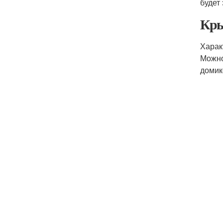
будет
Кры
Харак
Можно
домик