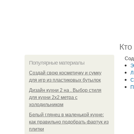
Кто
Сод
Популярные материалы
Э
Л
Создай свою косметичку и сумку
С
для игр из пластиковых бутылок
П
Дизайн кухни 2 на . Выбор стиля
для кухни 2х2 метра с
холодильником
Белый глянец в маленькой кухне:
как правильно подобрать фартук из
плитки