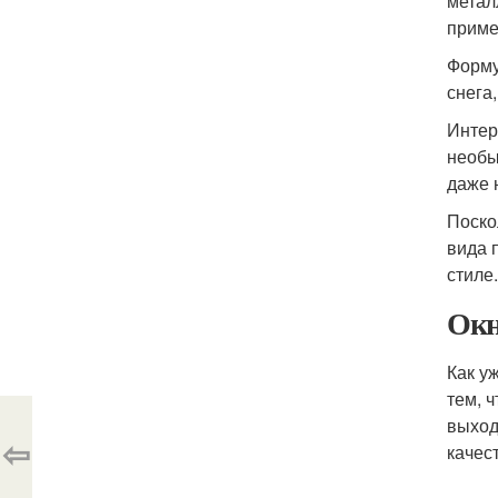
метал
приме
Форму
снега
Интер
необы
даже 
Поско
вида 
стиле
Окн
Как у
тем, 
выход
⇦
качес