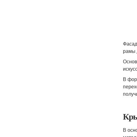
Фасад
рамы 
Основ
искус
В фор
перех
получ
Кры
В осн