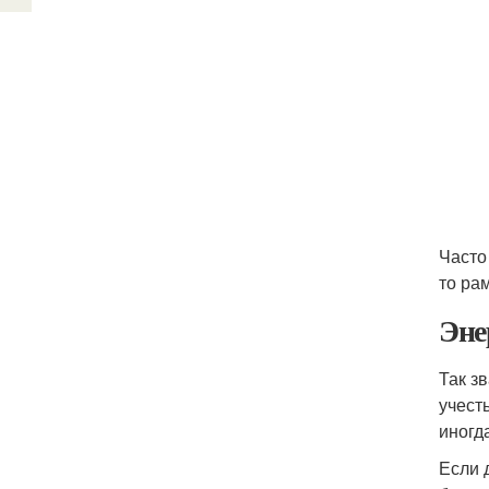
Часто
то ра
Эне
Так з
учест
иногд
Если 