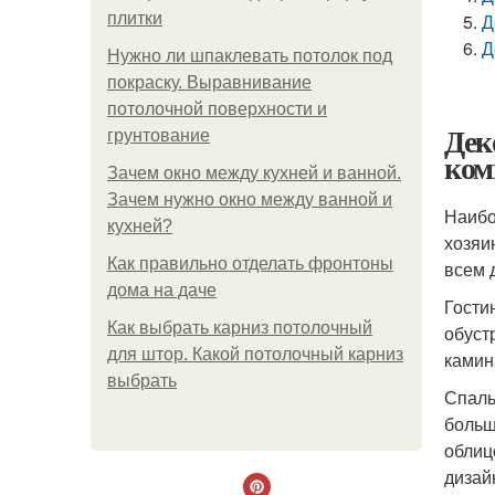
плитки
Д
Д
Нужно ли шпаклевать потолок под
покраску. Выравнивание
потолочной поверхности и
Дек
грунтование
ком
Зачем окно между кухней и ванной.
Зачем нужно окно между ванной и
Наибо
кухней?
хозяи
Как правильно отделать фронтоны
всем 
дома на даче
Гости
Как выбрать карниз потолочный
обуст
для штор. Какой потолочный карниз
камин
выбрать
Спаль
больш
облиц
дизай