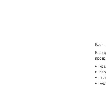
Кафел
В сов
прозр
кра
сер
зел
жел