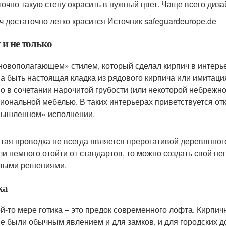
точно такую стену окрасить в нужный цвет. Чаще всего диз
ч достаточно легко красится Источник safeguardeurope.de
 и не только
новополагающем» стилем, который сделал кирпич в интерье
а быть настоящая кладка из рядового кирпича или имитация
о в сочетании нарочитой грубости (или некоторой небрежно
иональной мебелью. В таких интерьерах приветствуется отк
ышленном» исполнении.
тая проводка не всегда является прерогативой деревянного
ли немного отойти от стандартов, то можно создать свой 
выми решениями.
ка
ой-то мере готика – это предок современного лофта. Кирп
е были обычным явлением и для замков, и для городских д