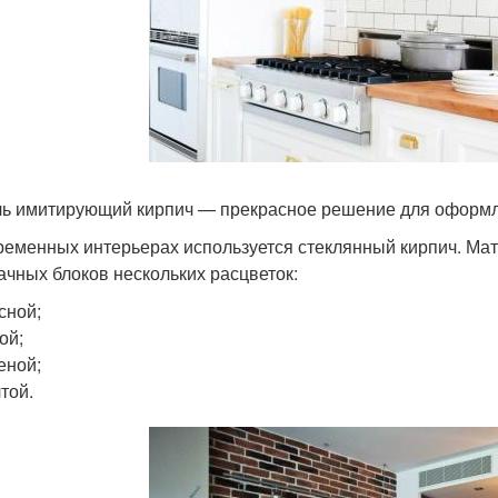
ь имитирующий кирпич — прекрасное решение для оформл
ременных интерьерах используется стеклянный кирпич. Ма
ачных блоков нескольких расцветок:
сной;
ой;
еной;
той.