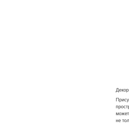
Декор
Прису
прост
может
не то