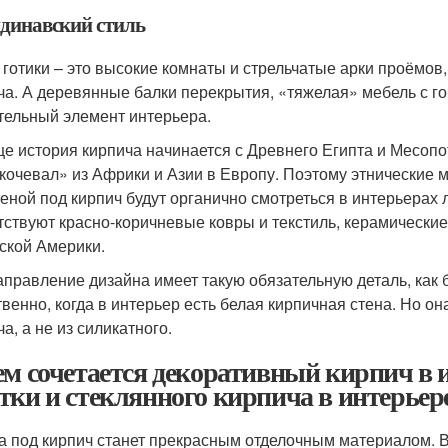
динавский стиль
 готики – это высокие комнаты и стрельчатые арки проёмо
ча. А деревянные балки перекрытия, «тяжелая» мебель с г
тельный элемент интерьера.
е история кирпича начинается с Древнего Египта и Месопо
кочевал» из Африки и Азии в Европу. Поэтому этнические м
теной под кирпич будут органично смотреться в интерьерах 
тствуют красно-коричневые ковры и текстиль, керамические
ской Америки.
аправление дизайна имеет такую обязательную деталь, как 
твенно, когда в интерьер есть белая кирпичная стена. Но о
а, а не из силикатного.
ем сочетается декоративный кирпич в 
тки и стеклянного кирпича в интерьер
а под кирпич станет прекрасным отделочным материалом. В