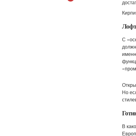
доста
Кирпи
Лофт
С «ос
должн
именн
функц
«пром
Откры
Но ес
стиле
Готи
В как
Европ