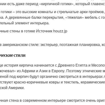
нии есть даже период «кирпичной готики», который главенств
 готики – это высокие комнаты и стрельчатые арки проёмо
ча. А деревянные балки перекрытия, «тяжелая» мебель с г
тельный элемент интерьера.
чные стены в готике Источник houzz.jp
в американском стиле: экстерьер, поэтажная планировка, к
ческие стили
е история кирпича начинается с Древнего Египта и Месопо
кочевал» из Африки и Азии в Европу. Поэтому этнические м
теной под кирпич будут органично смотреться в интерьерах 
тствуют красно-коричневые ковры и текстиль, керамические
ской Америки.
чная стена в современном интерьере смотрится очень ориги