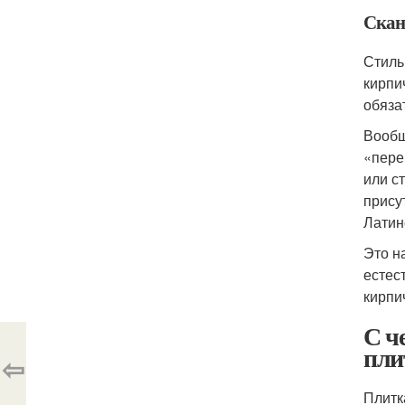
Скан
Стиль
кирпи
обяза
Вообщ
«пере
или с
прису
Латин
Это н
естес
кирпич
С ч
пли
⇦
Плитк