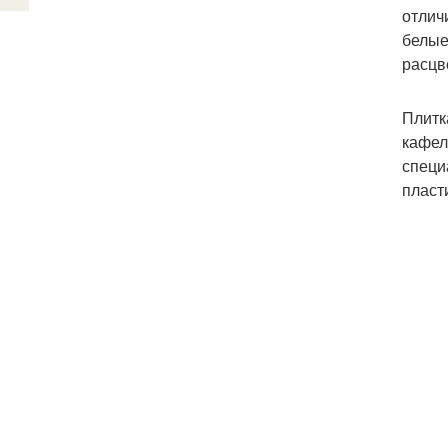
отлич
белые
расцв
Плитк
кафел
специ
пласт