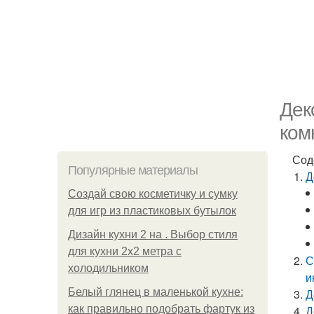
Дек
ком
Сод
Популярные материалы
Д
Создай свою косметичку и сумку
для игр из пластиковых бутылок
Дизайн кухни 2 на . Выбор стиля
для кухни 2х2 метра с
С
холодильником
и
Белый глянец в маленькой кухне:
Д
как правильно подобрать фартук из
Д