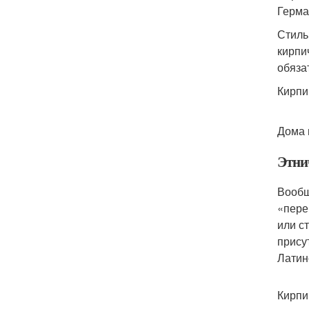
Герма
Стиль
кирпи
обяза
Кирпи
Дома 
Этни
Вообщ
«пере
или с
прису
Латин
Кирпи