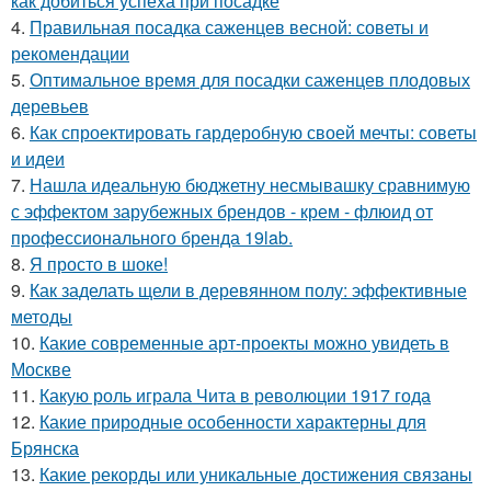
как добиться успеха при посадке
4.
Правильная посадка саженцев весной: советы и
рекомендации
5.
Оптимальное время для посадки саженцев плодовых
деревьев
6.
Как спроектировать гардеробную своей мечты: советы
и идеи
7.
Нашла идеальную бюджетну несмывашку сравнимую
с эффектом зарубежных брендов - крем - флюид от
профессионального бренда 19lab.
8.
Я просто в шоке!
9.
Как заделать щели в деревянном полу: эффективные
методы
10.
Какие современные арт-проекты можно увидеть в
Москве
11.
Какую роль играла Чита в революции 1917 года
12.
Какие природные особенности характерны для
Брянска
13.
Какие рекорды или уникальные достижения связаны