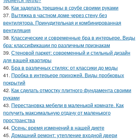
теряется тепло?
36.
Как заделать трещины в срубе своими руками
37.
Вытяжка в частном доме через стену без
вентилятора. Принудительная и комбинированная
вентиляция
38.
Классические и современные бра в интерьере. Виды
бра: классификации по различным признакам
39.
Стеновой паркет: современный и стильный дизайн
для вашей квартиры
40.
Бра в различных стилях: от классики до моды
41.
Пробка в интерьере прихожей. Виды пробковых
покрытий
42.
Как сделать отмостку плитного фундамента своими
руками
43.
Перестановка мебели в маленькой комнате. Как
получить максимальную отдачу от маленького
пространства
44.
Осень: время изменений в нашей диете
45.
Домашний ремонт: утепление входной двери