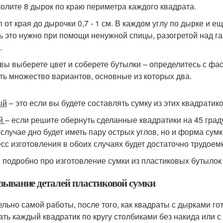
колите 8 дырок по краю периметра каждого квадрата.
 от края до дырочки 0,7 - 1 см. В каждом углу по дырке и е
ь это нужно при помощи ненужной спицы, разогретой над га
.
 вы выберете цвет и соберете бутылки – определитесь с фас
сть множество вариантов, основные из которых два.
ый
– это если вы будете составлять сумку из этих квадратико
ой
– если решите обернуть сделанные квадратики на 45 град
 случае дно будет иметь пару острых углов, но и форма сум
сс изготовления в обоих случаях будет достаточно трудоем
 подробно про изготовление сумки из пластиковых бутылок
зывание деталей пластиковой сумки
ельно самой работы, после того, как квадраты с дырками го
ать каждый квадратик по кругу столбиками без накида или