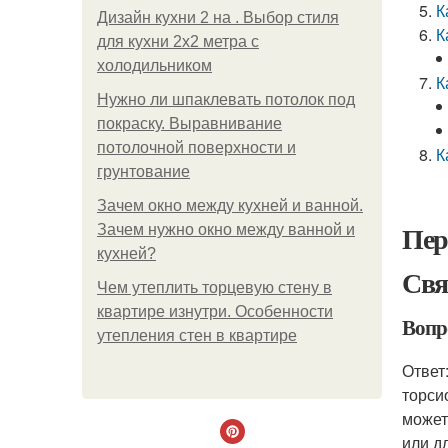
К
Дизайн кухни 2 на . Выбор стиля
К
для кухни 2х2 метра с
холодильником
К
Нужно ли шпаклевать потолок под
покраску. Выравнивание
потолочной поверхности и
К
грунтование
Зачем окно между кухней и ванной.
Пер
Зачем нужно окно между ванной и
кухней?
Свя
Чем утеплить торцевую стену в
квартире изнутри. Особенности
Вопр
утепления стен в квартире
Ответ
торси
может
или д