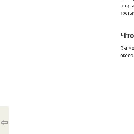
вторы
треть
Что
Вы мо
около
⇦