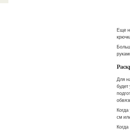
Еще н
крючк
Больш
руками
Раск
Для н
будет
подго
обвяз
Когда
см ил
Когда