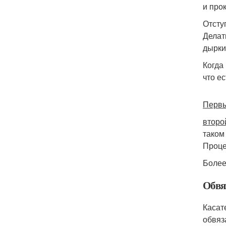
и про
Отступ
Делат
дырки
Когда
что е
Перв
втор
таком
Проце
Более
Обвя
Касат
обвяз