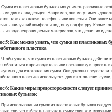
: Сумки из пластиковых бутылок могут иметь различные осо
ными для их владельцев. Например, они могут иметь допо
етов, таких как ключи, телефоны или кошельки. Они также 
ечить наилучший комфорт и подгонку под фигуру. Кроме тог
ны из водонепроницаемых материалов, что делает их идеал
с 5: Как можно узнать, что сумка из пластиковых б
работанного пластика
: Чтобы узнать, что сумка из пластиковых бутылок действит
ет обратиться к производителю или поставщику и просить 
ьзуемых для изготовления сумки. Они должны предоставит
аботанного пластика используется для изготовления сумки,
ос 6: Какие меры предосторожности следует приним
тиковых бутылок
: При использовании сумок из пластиковых бутылок следуе
рвых, следует избегать нагружать сумку слишком тяжелыми