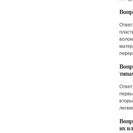
Вопр
Ответ
пласт
волок
матер
перер
Вопр
типа
Ответ
первы
вторы
легки
Вопр
их в