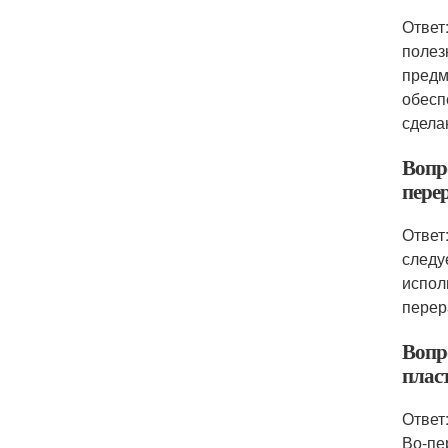
Ответ
полез
предм
обесп
сдела
Вопро
пере
Ответ
следу
испол
перер
Вопр
плас
Ответ
Во-пе