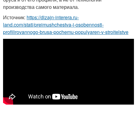
производства самого материала.
Источник:
https://dizajn-interera.ru-
land.com/stati/preimushchestva-i-osobennosti-
profilirovannogo-brusa-pochemu-populyaren-v-stroitelstve