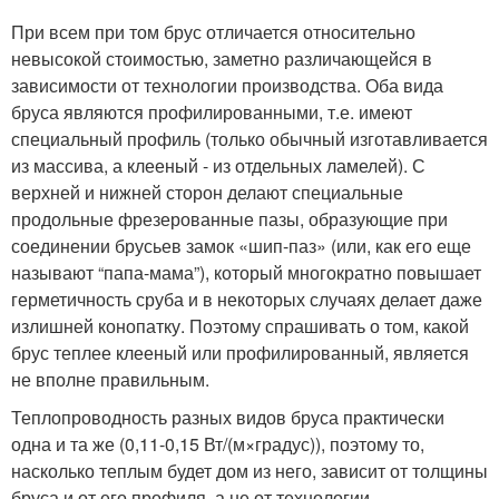
При всем при том брус отличается относительно
невысокой стоимостью, заметно различающейся в
зависимости от технологии производства. Оба вида
бруса являются профилированными, т.е. имеют
специальный профиль (только обычный изготавливается
из массива, а клееный - из отдельных ламелей). С
верхней и нижней сторон делают специальные
продольные фрезерованные пазы, образующие при
соединении брусьев замок «шип-паз» (или, как его еще
называют “папа-мама”), который многократно повышает
герметичность сруба и в некоторых случаях делает даже
излишней конопатку. Поэтому спрашивать о том, какой
брус теплее клееный или профилированный, является
не вполне правильным.
Теплопроводность разных видов бруса практически
одна и та же (0,11-0,15 Вт/(м×градус)), поэтому то,
насколько теплым будет дом из него, зависит от толщины
бруса и от его профиля, а не от технологии