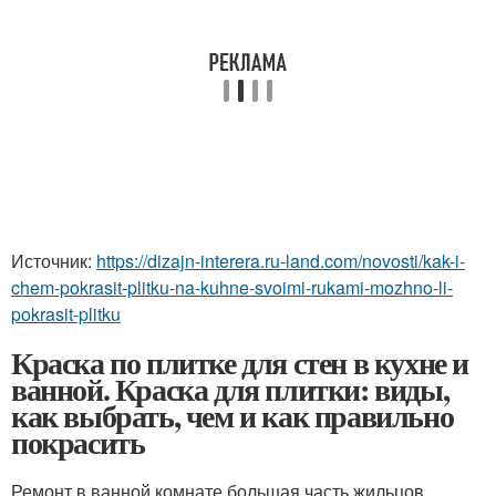
Источник:
https://dizajn-interera.ru-land.com/novosti/kak-i-
chem-pokrasit-plitku-na-kuhne-svoimi-rukami-mozhno-li-
pokrasit-plitku
Краска по плитке для стен в кухне и
ванной. Краска для плитки: виды,
как выбрать, чем и как правильно
покрасить
Ремонт в ванной комнате большая часть жильцов