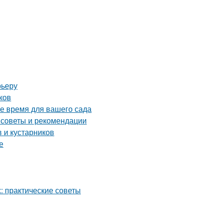
рьеру
ков
ое время для вашего сада
 советы и рекомендации
 и кустарников
е
 практические советы