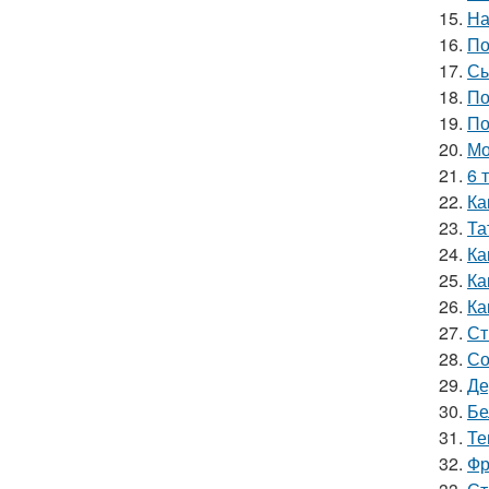
15.
На
16.
По
17.
Сы
18.
По
19.
По
20.
Мо
21.
6 
22.
Ка
23.
Та
24.
Ка
25.
Ка
26.
Ка
27.
Ст
28.
Со
29.
Де
30.
Бе
31.
Те
32.
Фр