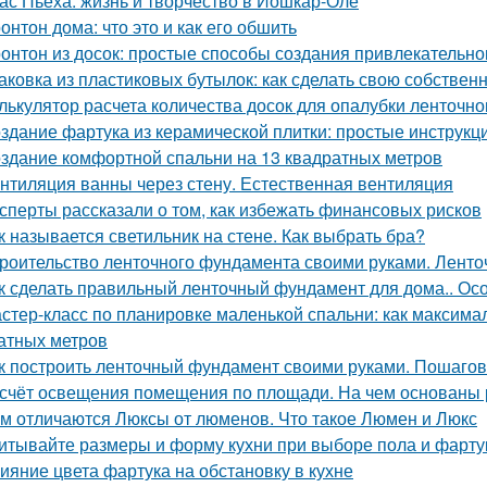
ас Пьеха: жизнь и творчество в Йошкар-Оле
онтон дома: что это и как его обшить
онтон из досок: простые способы создания привлекательн
аковка из пластиковых бутылок: как сделать свою собствен
лькулятор расчета количества досок для опалубки ленточн
здание фартука из керамической плитки: простые инструк
здание комфортной спальни на 13 квадратных метров
нтиляция ванны через стену. Естественная вентиляция
сперты рассказали о том, как избежать финансовых рисков
к называется светильник на стене. Как выбрать бра?
роительство ленточного фундамента своими руками. Лент
к сделать правильный ленточный фундамент для дома.. Ос
стер-класс по планировке маленькой спальни: как максима
атных метров
к построить ленточный фундамент своими руками. Пошагов
счёт освещения помещения по площади. На чем основаны
м отличаются Люксы от люменов. Что такое Люмен и Люкс
итывайте размеры и форму кухни при выборе пола и фарту
ияние цвета фартука на обстановку в кухне