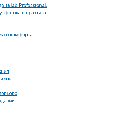
 19lab Professional.
у: физика и практика
пла и комфорта
кция
налов
терьера
ндации