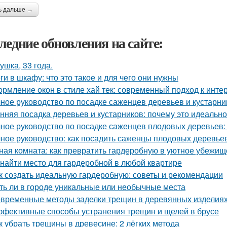
ь дальше →
ледние обновления на сайте:
ушка, 33 года.
ги в шкафу: что это такое и для чего они нужны
рмление окон в стиле хай тек: современный подход к инте
ное руководство по посадке саженцев деревьев и кустарни
нняя посадка деревьев и кустарников: почему это идеальн
ное руководство по посадке саженцев плодовых деревьев:
ное руководство: как посадить саженцы плодовых деревьев
ная комната: как превратить гардеробную в уютное убежищ
 найти место для гардеробной в любой квартире
к создать идеальную гардеробную: советы и рекомендации
ть ли в городе уникальные или необычные места
временные методы заделки трещин в деревянных изделиях:
фективные способы устранения трещин и щелей в брусе
к убрать трещины в древесине: 2 лёгких метода