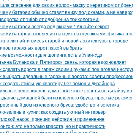
шла спасение для своих волос - маску с кератином от бренда
чему батареи обычно ставят внизу под окнами, а не наверх
воротка от 19lab от одобренна трихологами!
чему батареи всегда под окнами? Узнайте секрет
чему батареи отопления находятся под окнами: физика те
жно ли найти смесь старой и новой архитектуры в городе
типов гаражных ворот: какой выбрать
кие возможности для шопинга есть в Улан-Удэ
тьяна Буланова и Пятигорск: связь, которая вдохновляет
к сделать ворота в гараж своими руками: пошаговая инстру
к выбрать идеальные гаражные ворота: советы профессио
к создать стильную квартиру без помощи дизайнера
ильные решения для дома: полезные советы по дизайну ин
здание домашней бани из клееного бруса: простые рекоме
ревянный дом из клееного бруса: удобство и эстетика
ло-зеленые кухни: как создать уютный интерьер
пловой насос: принцип действия и применение
онтон: это не только красота, но и практичность