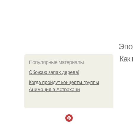
Эпо
Как 
Популярные материалы
Обожaю зaпах деpева!
Когда пройдут концерты группы
Анимация в Астрахани