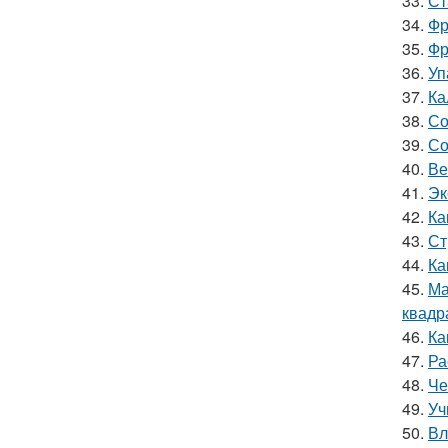
33.
Ст
34.
Фр
35.
Фр
36.
Уп
37.
Ка
38.
Со
39.
Со
40.
Ве
41.
Эк
42.
Ка
43.
Ст
44.
Ка
45.
Ма
квадр
46.
Ка
47.
Ра
48.
Че
49.
Уч
50.
Вл