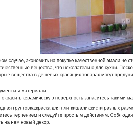
ном случае, экономить на покупке качественной эмали не с
качественные вещества, что нежелательно для кухни. Поско
орые вещества в дешевых красящих товарах могут продуци
ументы и материалы
 окрасить керамическую поверхность запаситесь такими м
идная грунтовка;краска для плитки;валик;кисти разных раз
итесь терпением и следуйте простым действиям. Соблюдая 
ть на нем новый декор.