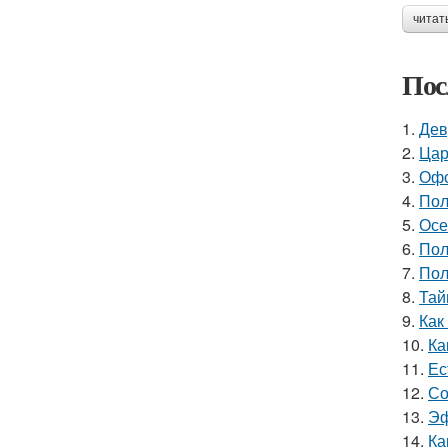
читат
Пос
1.
Дев
2.
Цар
3.
Офо
4.
Пол
5.
Осе
6.
Пол
7.
Пол
8.
Тай
9.
Как
10.
Ка
11.
Ес
12.
Со
13.
Эф
14.
Ка