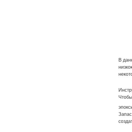
В дан
низко
некот
Инстр
Чтобы
эпокс
Запас
созда