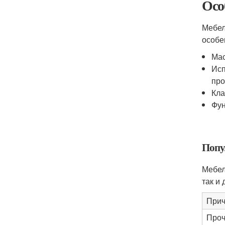
Осо
Мебел
особе
Мас
Исп
про
Кла
Фун
Попу
Мебел
так и
При
Проч