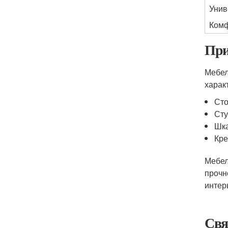
Унив
Ком
При
Мебел
харак
Сто
Сту
Шка
Кре
Мебел
прочн
интер
Свя