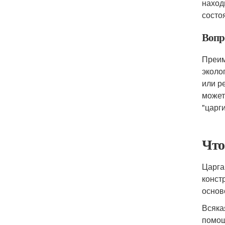
наход
состо
Вопр
Преим
эколо
или р
может
"царг
Что
Царга
конст
основ
Всяка
помощ