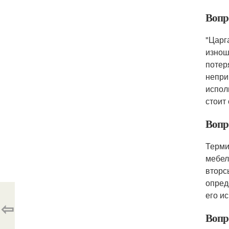
Вопро
"Царг
изнош
потер
непри
испол
стоит
Вопр
Терми
мебел
вторс
опред
его и
⇦
Вопр