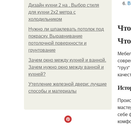
В
Дизайн кухни 2 на . Выбор стиля
для кухни 2х2 метра с
холодильником
Что
Нужно ли шпаклевать потолок под
покраску. Выравнивание
Что
потолочной поверхности и
грунтование
Мебел
совре
Зачем окно между кухней и ванной.
"груз
Зачем нужно окно между ванной и
качес
кухней?
Утепление железной двери: лучшие
Исто
способы и материалы
Проис
масте
себе 
комфо