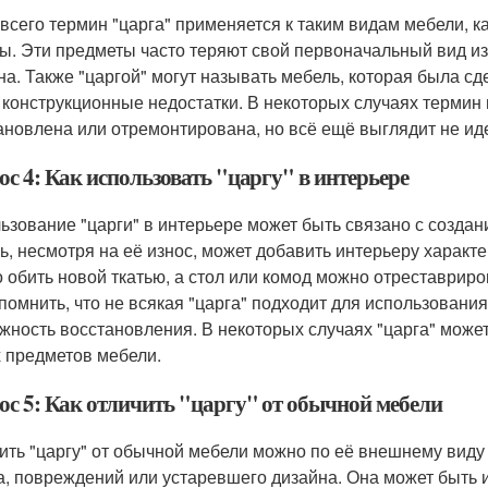
всего термин "царга" применяется к таким видам мебели, к
ы. Эти предметы часто теряют свой первоначальный вид из
на. Также "царгой" могут называть мебель, которая была с
 конструкционные недостатки. В некоторых случаях термин 
ановлена или отремонтирована, но всё ещё выглядит не ид
с 4: Как использовать "царгу" в интерьере
ьзование "царги" в интерьере может быть связано с создан
ь, несмотря на её износ, может добавить интерьеру характ
 обить новой ткатью, а стол или комод можно отреставриро
 помнить, что не всякая "царга" подходит для использовани
жность восстановления. В некоторых случаях "царга" может
 предметов мебели.
ос 5: Как отличить "царгу" от обычной мебели
ить "царгу" от обычной мебели можно по её внешнему виду 
а, повреждений или устаревшего дизайна. Она может быть