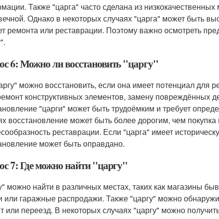
мации. Также "царга" часто сделана из низкокачественных 
вечной. Однако в некоторых случаях "царга" может быть вы
ет ремонта или реставрации. Поэтому важно осмотреть пред
".
ос 6: Можно ли восстановить "царгу"
царгу" можно восстановить, если она имеет потенциал для 
ремонт конструктивных элементов, замену повреждённых де
ановление "царги" может быть трудоёмким и требует опред
ях восстановление может быть более дорогим, чем покупка
есообразность реставрации. Если "царга" имеет историческ
ановление может быть оправдано.
ос 7: Где можно найти "царгу"
у" можно найти в различных местах, таких как магазины бы
и или гаражные распродажи. Также "царгу" можно обнаружит
т или переезд. В некоторых случаях "царгу" можно получит