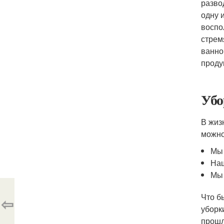
разво
одну 
воспо
стрем
ванно
проду
Убо
В жиз
можно
Мы 
Наш
Мы 
Что б
⇦
уборк
прошл