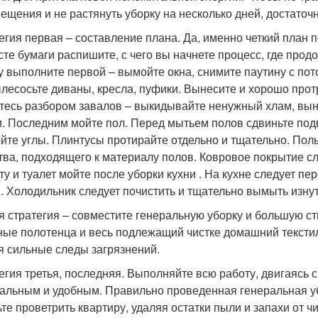
ещения и не растянуть уборку на несколько дней, достаточ
егия первая – составление плана. Да, именно четкий план 
сте бумаги распишите, с чего вы начнете процесс, где про
у выполните первой – вымойте окна, снимите паутину с пото
лесосьте диваны, кресла, пуфики. Вынесите и хорошо протр
тесь разбором завалов – выкидывайте ненужный хлам, вын
и. Последним мойте пол. Перед мытьем полов сдвиньте под
йте углы. Плинтусы протирайте отдельно и тщательно. По
тва, подходящего к материалу полов. Ковровое покрытие сл
ту и туалет мойте после уборки кухни . На кухне следует п
. Холодильник следует почистить и тщательно вымыть изну
я стратегия – совместите генеральную уборку и большую ст
ные полотенца и весь подлежащий чистке домашний текстиль
я сильные следы загрязнений.
егия третья, последняя. Выполняйте всю работу, двигаясь с
альным и удобным. Правильно проведенная генеральная уб
ьте проветрить квартиру, удаляя остатки пыли и запахи от 