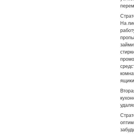
перем
Страт
На ли
работ
пропы
займи
стирк
промо
средс
комна
ящики
Втора
кухон
удаля
Страт
оптим
забуд