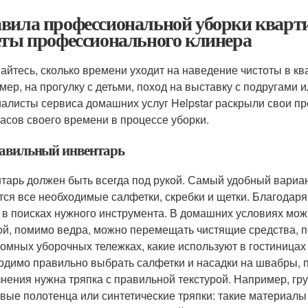
вила профессиональной уборки кварти
еты профессионального клинера
айтесь, сколько времени уходит на наведение чистоты в кв
мер, на прогулку с детьми, поход на выставку с подругами
алисты сервиса домашних услуг Helpstar раскрыли свои пр
часов своего времени в процессе уборки.
равильный инвентарь
тарь должен быть всегда под рукой. Самый удобный вариант
тся все необходимые салфетки, скребки и щетки. Благодаря 
л в поисках нужного инструмента. В домашних условиях мож
ой, помимо ведра, можно перемещать чистящие средства, пер
ромных уборочных тележках, какие используют в гостиница
одимо правильно выбрать салфетки и насадки на швабры, 
знения нужна тряпка с правильной текстурой. Например, г
вые полотенца или синтетические тряпки: такие материалы