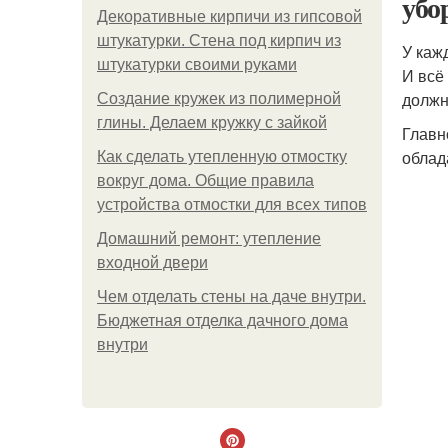
убо
Декоративные кирпичи из гипсовой
штукатурки. Стена под кирпич из
У каж
штукатурки своими руками
И всё
должн
Создание кружек из полимерной
глины. Делаем кружку с зайкой
Главн
облад
Как сделать утепленную отмостку
вокруг дома. Общие правила
устройства отмостки для всех типов
Домашний ремонт: утепление
входной двери
Чем отделать стены на даче внутри.
Бюджетная отделка дачного дома
внутри