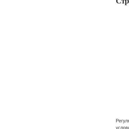
Стр
Регул
услов