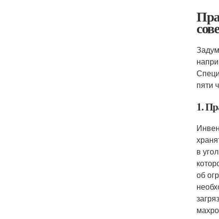
Пра
сов
Задум
напри
Специ
пяти 
1. П
Инвен
храня
в уго
котор
об ог
необх
загря
махро