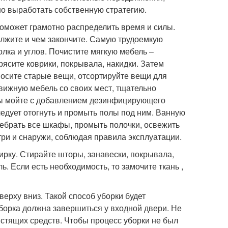
но выработать собственную стратегию.
поможет грамотно распределить время и силы.
должите и чем закончите. Самую трудоемкую
лка и углов. Почистите мягкую мебель –
ясите коврики, покрывала, накидки. Затем
осите старые вещи, отсортируйте вещи для
вижную мебель со своих мест, тщательно
лы мойте с добавлением дезинфицирующего
едует отогнуть и промыть полы под ним. Ванную
еребрать все шкафы, промыть полочки, освежить
три и снаружи, соблюдая правила эксплуатации.
ирку. Стирайте шторы, занавески, покрывала,
. Если есть необходимость, то замочите ткань ,
верху вниз. Такой способ уборки будет
орка должна завершиться у входной двери. Не
чистящих средств. Чтобы процесс уборки не был