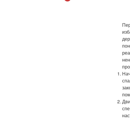
Пер
изб
дер
пон
реа
нен
про
Нач
спа
зак
пом
Дви
спе
нас