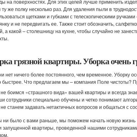
ды на поверхностях. Для этих целей лучше применить издел
и ту же полку несколько раз. Для удаления пыли в труднодо
льзоваться щетками и губками с телескопическими ручками
янку и не передвигать ее. Также стоит обозначить, салфетко
й, а какой – столешницу на кухне, чтобы случайно не занест
кты.
рка грязной квартиры. Уборка очень 
ни нет ничего более постоянного, чем временное. Уборку ос
 быстрее. Что предлагаем мы – компания Поле чистоты? П
не боимся «страшного вида» вашей квартиры и всегда знае
и сотрудники специально обучены и четко понимают алгор
не станем задавать нетактичных вопросов и общаться с со
ы ни было с вами раньше, мы поможем начать новую жизнь в
и запущенной квартиры, проведенной нашими сотрудниками
ом.