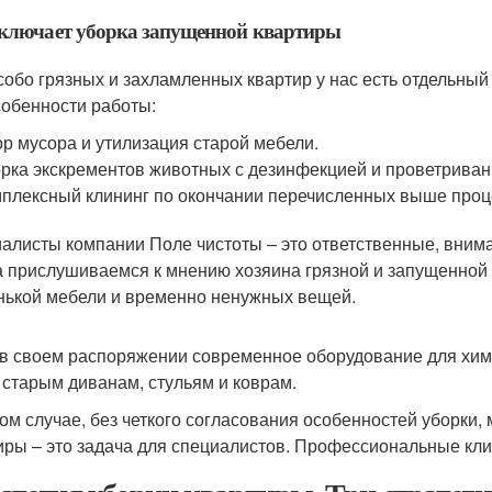
ключает уборка запущенной квартиры
собо грязных и захламленных квартир у нас есть отдельны
собенности работы:
р мусора и утилизация старой мебели.
рка экскрементов животных с дезинфекцией и проветриван
плексный клининг по окончании перечисленных выше проц
алисты компании Поле чистоты – это ответственные, вним
а прислушиваемся к мнению хозяина грязной и запущенной 
нькой мебели и временно ненужных вещей.
в своем распоряжении современное оборудование для химч
 старым диванам, стульям и коврам.
ом случае, без четкого согласования особенностей уборки, 
иры – это задача для специалистов. Профессиональные кли