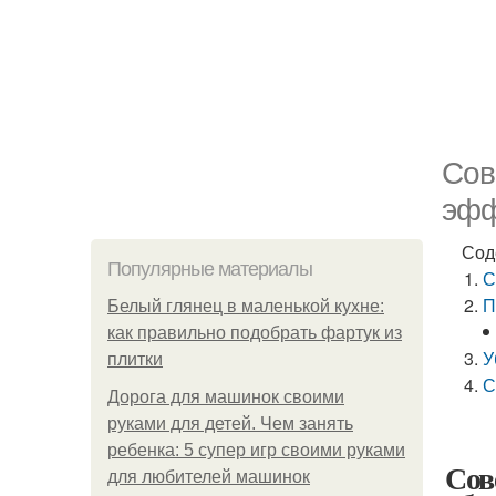
Сов
эфф
Сод
Популярные материалы
С
П
Белый глянец в маленькой кухне:
как правильно подобрать фартук из
У
плитки
С
Дорога для машинок своими
руками для детей. Чем занять
ребенка: 5 супер игр своими руками
Сов
для любителей машинок