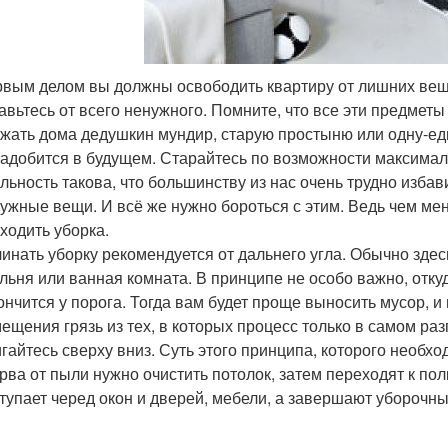
вым делом вы должны освободить квартиру от лишних вещ
авьтесь от всего ненужного. Помните, что все эти предмет
жать дома дедушкин мундир, старую простыню или одну-ед
адобится в будущем. Старайтесь по возможности максимал
льность такова, что большинству из нас очень трудно избав
ужные вещи. И всё же нужно бороться с этим. Ведь чем мен
ходить уборка.
инать уборку рекомендуется от дальнего угла. Обычно зде
льня или ванная комната. В принципе не особо важно, отку
ончится у порога. Тогда вам будет проще выносить мусор, и
ещения грязь из тех, в которых процесс только в самом раз
гайтесь сверху вниз. Суть этого принципа, которого необхо
рва от пыли нужно очистить потолок, затем переходят к пол
тупает черед окон и дверей, мебели, а завершают уборочн