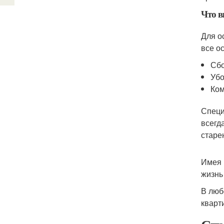
Что в
Для о
все о
Сбо
Убо
Ком
Специ
всегд
старе
Имея 
жизнь
В люб
кварт