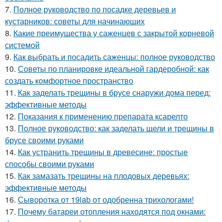
7.
Полное руководство по посадке деревьев и
кустарников: советы для начинающих
8.
Какие преимущества у саженцев с закрытой корневой
системой
9.
Как выбрать и посадить саженцы: полное руководство
10.
Советы по планировке идеальной гардеробной: как
создать комфортное пространство
11.
Как заделать трещины в брусе снаружи дома перед:
эффективные методы
12.
Показания к применению препарата ксарелто
13.
Полное руководство: как заделать щели и трещины в
брусе своими руками
14.
Как устранить трещины в древесине: простые
способы своими руками
15.
Как замазать трещины на плодовых деревьях:
эффективные методы
16.
Сыворотка от 19lab от одобренна трихологами!
17.
Почему батареи отопления находятся под окнами: