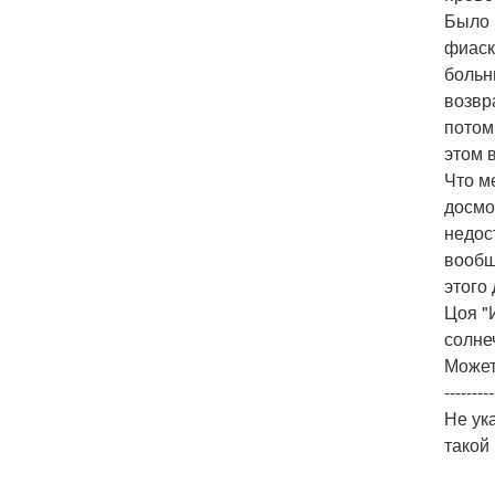
Было 
фиаск
больн
возвр
потом
этом в
Что м
досмо
недос
вообщ
этого
Цоя "
солне
Может
-------
Не ук
такой 