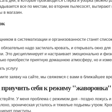
сать дни, в которые производится стирка и уборка (можно р
адывается все по местам, во вторник пылесосят, вытирают п
ы в магазин.
ок
ником в систематизации и организованности станет список
 обязательно надо застилать кровать, и открывать окно дл
ки. Это дисциплинирует и настраивает эмоционально и физ
лько приобрести приятную домашнюю атмосферу, но и измен
ать услугу
ите заявку на сайте, мы свяжемся с вами в ближайшее вр
 приучить себя к режиму "жаворонка"
ствуйте. У меня проблема с режимом дня - поздно ложусь и
плохо, хроническая усталось и тяжелые подьемы утром. Кр
цирует приступы.