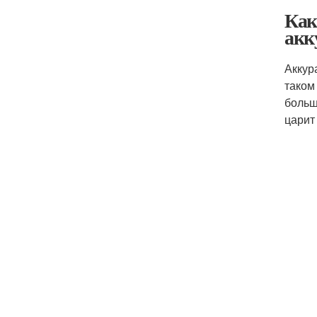
Как
акк
Аккур
таком
больш
царит