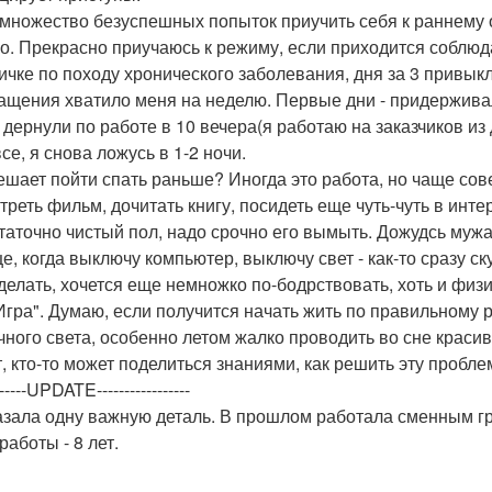
множество безуспешных попыток приучить себя к раннему 
о. Прекрасно приучаюсь к режиму, если приходится соблюд
ичке по походу хронического заболевания, дня за 3 привыкла
ащения хватило меня на неделю. Первые дни - придерживал
 дернули по работе в 10 вечера(я работаю на заказчиков из 
се, я снова ложусь в 1-2 ночи.
ешает пойти спать раньше? Иногда это работа, но чаще со
треть фильм, дочитать книгу, посидеть еще чуть-чуть в инте
таточно чистый пол, надо срочно его вымыть. Дожудсь мужа
е, когда выключу компьютер, выключу свет - как-то сразу ск
 делать, хочется еще немножко по-бодрствовать, хоть и физи
Игра". Думаю, если получится начать жить по правильному 
чного света, особенно летом жалко проводить во сне красив
, кто-то может поделиться знаниями, как решить эту пробле
-------UPDATE-----------------
азала одну важную деталь. В прошлом работала сменным г
работы - 8 лет.