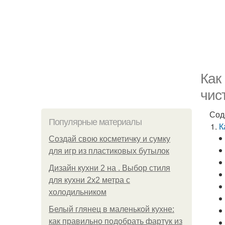
Как
чис
Сод
Популярные материалы
К
Создай свою косметичку и сумку
для игр из пластиковых бутылок
Дизайн кухни 2 на . Выбор стиля
для кухни 2х2 метра с
холодильником
Белый глянец в маленькой кухне:
как правильно подобрать фартук из