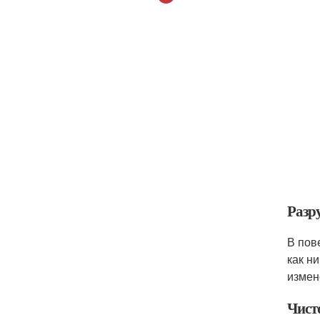
Разр
В пов
как н
измен
Чисто