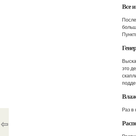
Все и
После
больш
Пункт
Гене
Выска
это д
скапл
подде
Влаж
Раз в
⇦
Расп