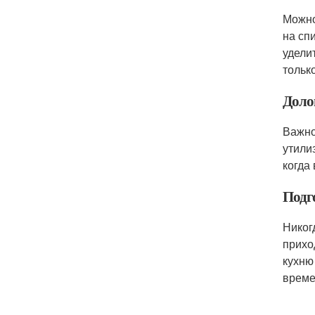
Можно
на сп
удели
тольк
Доло
Важно
утили
когда
Подг
Никог
прихо
кухню
време