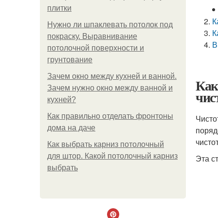
плитки
К
Нужно ли шпаклевать потолок под
К
покраску. Выравнивание
В
потолочной поверхности и
грунтование
Зачем окно между кухней и ванной.
Как
Зачем нужно окно между ванной и
чис
кухней?
Как правильно отделать фронтоны
Чисто
дома на даче
поряд
чисто
Как выбрать карниз потолочный
для штор. Какой потолочный карниз
Эта ст
выбрать