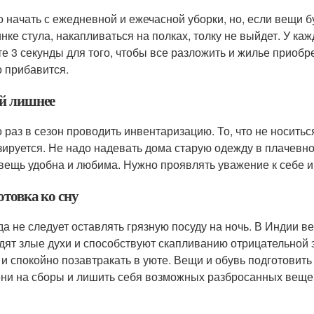
 начать с ежедневной и ежечасной уборки, но, если вещи б
инке стула, накапливаться на полках, толку не выйдет. У ка
те 3 секунды для того, чтобы все разложить и жилье приобр
о прибавится.
й лишнее
 раз в сезон проводить инвентаризацию. То, что не носитьс
зируется. Не надо надевать дома старую одежду в плачевн
 вещь удобна и любима. Нужно проявлять уважение к себе и
отовка ко сну
да не следует оставлять грязную посуду на ночь. В Индии ве
дят злые духи и способствуют скапливанию отрицательной э
 и спокойно позавтракать в уюте. Вещи и обувь подготовить
ни на сборы и лишить себя возможных разбросанных веще