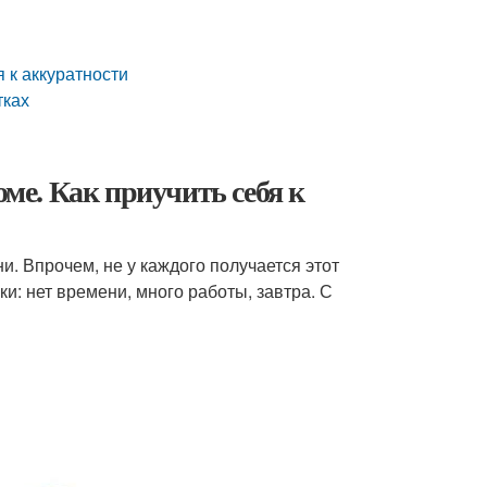
я к аккуратности
тках
оме. Как приучить себя к
и. Впрочем, не у каждого получается этот
и: нет времени, много работы, завтра. С