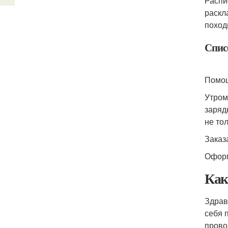
Распи
раскл
поход
Спис
Помощ
Утром
заряд
не то
Заказ
Оформ
Как
Здрав
себя 
прово