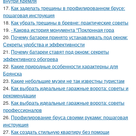
внутри Кремля
17.
Как заделать трещины в профилированном брусе:
пошаговая инструкция
18.
Как убрать трещины в бревне: практические советы
19.
- Какова история монумента "Поклонная гора
20.
Почему батареи принято устанавливать под окном:
Секреты удобства и эффективности
21.
Почему батареи ставят под окном: секреты
эффективного обогрева
22.
Какие природные особенности характерны для
Брянска
23.
Какие небольшие музеи не так известны туристам
24.
Как выбрать идеальные гаражные ворота: советы и
рекомендации
25.
Как выбрать идеальные гаражные ворота: советы
профессионалов
26.
Профилирование бруса своими руками: пошаговая
инструкция
27.
Как создать стильную квартиру без помощи