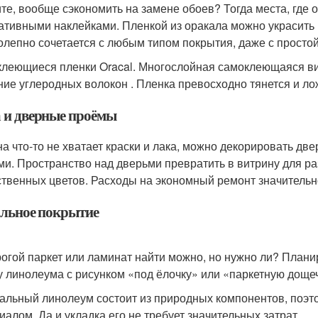
ите, вообще сэкономить на замене обоев? Тогда места, где о
ативными наклейками. Пленкой из оракала можно украсить 
олепно сочетается с любым типом покрытия, даже с простой
леющиеся пленки Oracal. Многослойная самоклеющаяся ви
ние углеродных волокон . Пленка превосходно тянется и л
 и дверные проёмы
на что-то не хватает краски и лака, можно декорировать 
ми. Пространство над дверьми превратить в витрину для ра
ственных цветов. Расходы на экономный ремонт значительн
льное покрытие
огой паркет или ламинат найти можно, но нужно ли? Плани
у линолеума с рисунком «под ёлочку» или «паркетную доще
альный линолеум состоит из природных компонентов, поэт
иалом. Да и укладка его не требует значительных затрат.