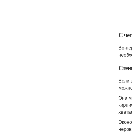
С чег
Во-пе
необх
Стен
Если 
можно
Она м
кирпи
хвата
Эконо
неров