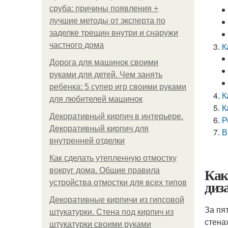
сруба: причины появления +
лучшие методы от эксперта по
заделке трещин внутри и снаружи
частного дома
К
Дорога для машинок своими
руками для детей. Чем занять
ребенка: 5 супер игр своими руками
К
для любителей машинок
К
Декоративный кирпич в интерьере.
Р
Декоративный кирпич для
В
внутренней отделки
Как сделать утепленную отмостку
Как
вокруг дома. Общие правила
диз
устройства отмостки для всех типов
Декоративные кирпичи из гипсовой
За пя
штукатурки. Стена под кирпич из
стена
штукатурки своими руками