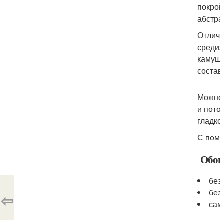
покро
абстр
Отлич
среди
камуш
соста
Можно
и пот
гладк
С пом
Обои
без
без
⇦
сам