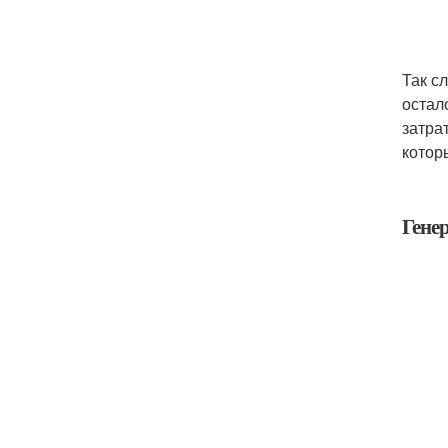
Так с
остал
затра
котор
Гене