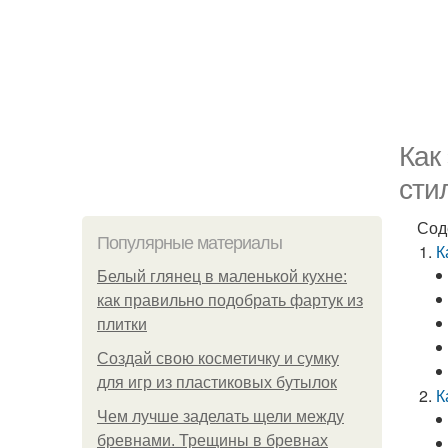
Как
сти
Сод
Популярные материалы
К
Белый глянец в маленькой кухне:
как правильно подобрать фартук из
плитки
Создай свою косметичку и сумку
для игр из пластиковых бутылок
К
Чем лучше заделать щели между
бревнами. Трещины в бревнах