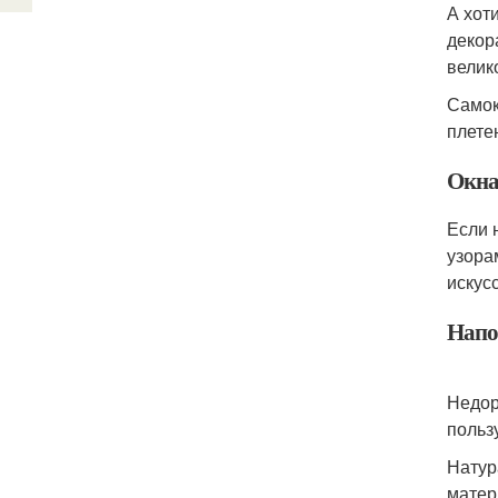
А хот
декор
велик
Самок
плете
Окна
Если 
узора
искус
Напо
Недор
польз
Натур
матер