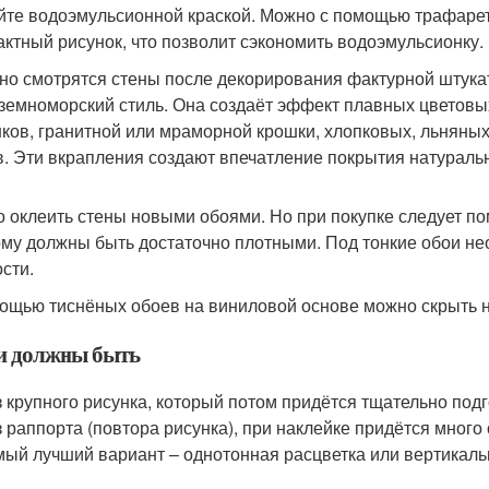
йте водоэмульсионной краской. Можно с помощью трафарето
актный рисунок, что позволит сэкономить водоэмульсионку.
но смотрятся стены после декорирования фактурной штук
земноморский стиль. Она создаёт эффект плавных цветовых
ков, гранитной или мраморной крошки, хлопковых, льняных
в. Эти вкрапления создают впечатление покрытия натурал
 оклеить стены новыми обоями. Но при покупке следует по
ому должны быть достаточно плотными. Под тонкие обои н
ости.
ощью тиснёных обоев на виниловой основе можно скрыть 
 должны быть
 крупного рисунка, который потом придётся тщательно подг
 раппорта (повтора рисунка), при наклейке придётся много 
ый лучший вариант – однотонная расцветка или вертикаль