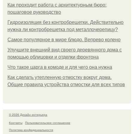
Как проходит работа с архитектурным бюро:
пошаговое руководство
Гидроизоляция без контробрешетки. Действительно
нужна ли контробрешетка под металлочерепицу?
Самое популярное в мире блюдо. Вепрево колено
Улучшите внешний вид своего деревянного дома с
помощью облицовки и отделки фронтона
Что такое царга в комоде и для чего она нужна
Как сделать утепленную отмостку вокруг дома.
Общие правила устройства отмостки для всех типов
© 2026 Дизайн интерьера
Контакты
Пользовательское соглашение
Политика конфидециальности