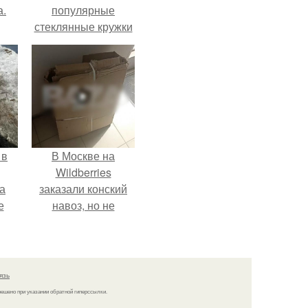
а.
популярные
стеклянные кружки
с двойными
стенками
взрываются при
мытье.
 в
В Москве на
Wildberries
а
заказали конский
е
навоз, но не
забирают его с
и.
пункта выдачи.
язь
решено при указании обратной гиперссылки.