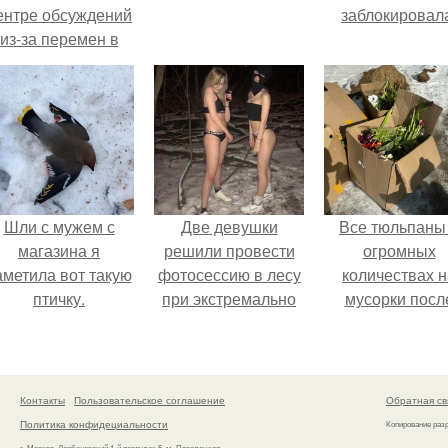
ентре обсуждений
заблокировал
из-за перемен в
личной жизни.
Шли с мужем с
Две девушки
Все тюльпаны
магазина я
решили провести
огромных
аметила вот такую
фотосессию в лесу
количествах н
птичку.
при экстремально
мусорки посл
низких
праздника
температурах,
повыбрасывал
достигавших - 35
градусов.
Контакты
Пользовательское соглашение
Обратная св
Политика конфидециальности
Копирование раз
г. Москва, Дербеневский 1-й переулок 5, м. Павелецкая