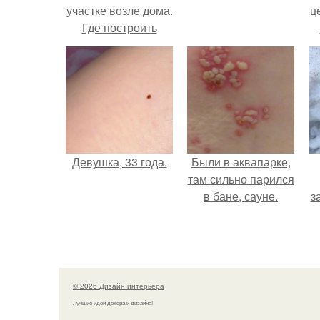
участке возле дома.
ц
Где построить
жилой дом
Девушка, 33 года.
Были в аквапарке,
там сильно парился
в бане, сауне.
з
© 2026 Дизайн интерьера
Лучшие идеи декора и дизайна!