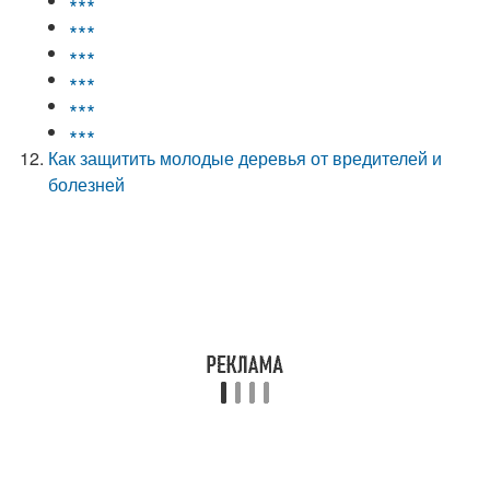
∗∗∗
∗∗∗
∗∗∗
∗∗∗
∗∗∗
∗∗∗
Как защитить молодые деревья от вредителей и
болезней