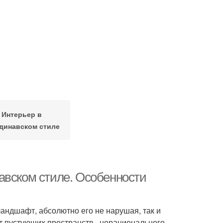
Интерьер в
динавском стиле
авском стиле. Особенности
андшафт, абсолютно его не нарушая, так и
т пустующих пространств , нерационального