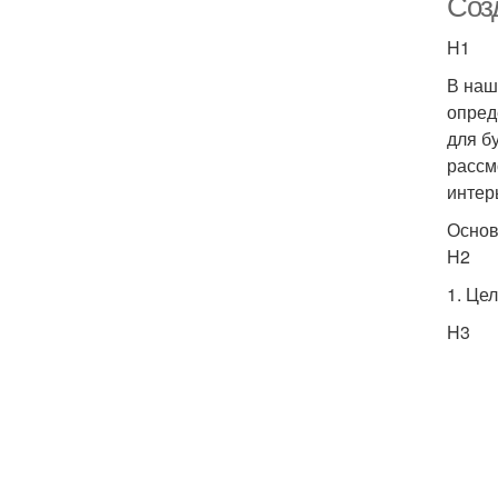
Соз
H1
В наш
опред
для б
рассм
интер
Основ
H2
1. Це
H3