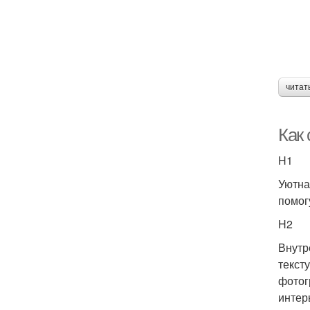
читат
Как
H1
Уютна
помог
H2
Внутр
текст
фотог
интер