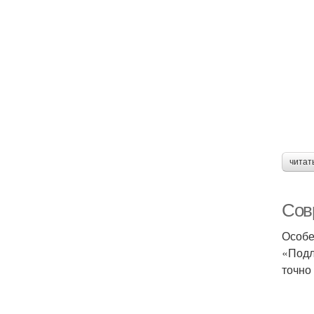
читат
Сов
Особе
«Подл
точно