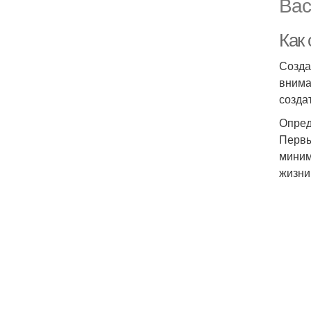
Вас
Как
Созда
внима
созда
Опред
Первы
миним
жизни