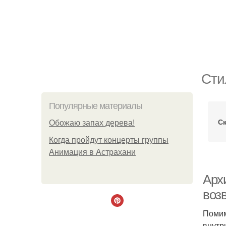
Сти
Популярные материалы
С
Обожaю зaпах деpева!
Когда пройдут концерты группы
Анимация в Астрахани
Арх
воз
Помим
внутр