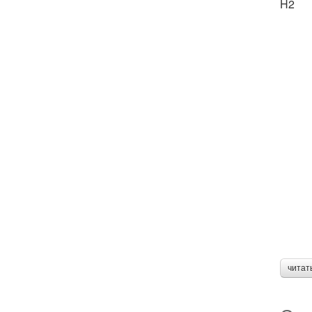
H2
читат