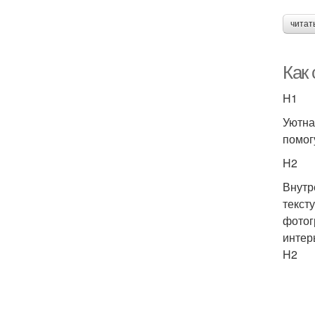
читат
Как
H1
Уютна
помог
H2
Внутр
текст
фотог
интер
H2