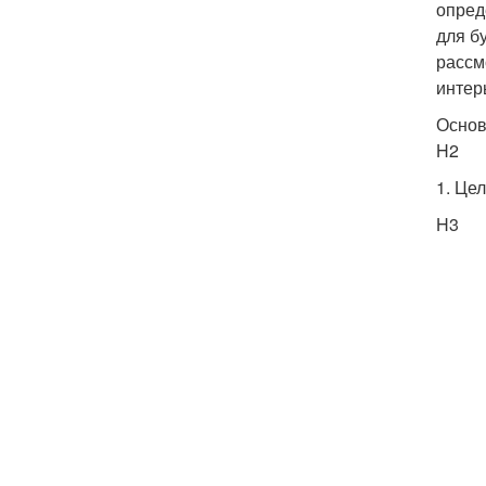
опред
для б
рассм
интер
Основ
H2
1. Це
H3