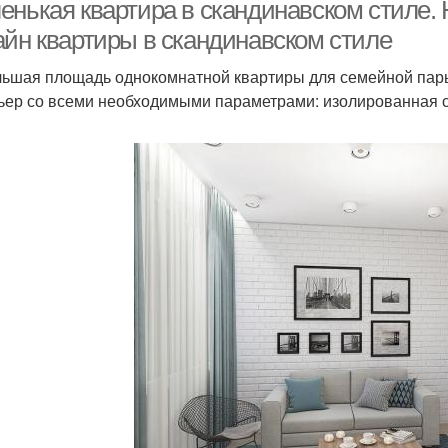
скандинавском стиле
енькая квартира в скандинавском стиле.
квартиры
айн квартиры в скандинавском стиле
ьшая площадь однокомнатной квартиры для семейной пар
ьер со всеми необходимыми параметрами: изолированная с