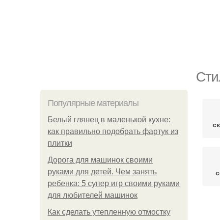
Сти
Популярные материалы
Белый глянец в маленькой кухне:
с
как правильно подобрать фартук из
плитки
Дорога для машинок своими
руками для детей. Чем занять
с
ребенка: 5 супер игр своими руками
для любителей машинок
Как сделать утепленную отмостку