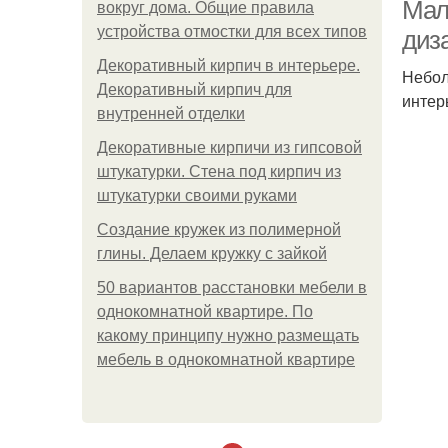
Мал
вокруг дома. Общие правила
устройства отмостки для всех типов
диз
Декоративный кирпич в интерьере.
Небол
Декоративный кирпич для
интер
внутренней отделки
Декоративные кирпичи из гипсовой
штукатурки. Стена под кирпич из
штукатурки своими руками
Создание кружек из полимерной
глины. Делаем кружку с зайкой
50 вариантов расстановки мебели в
однокомнатной квартире. По
какому принципу нужно размещать
мебель в однокомнатной квартире