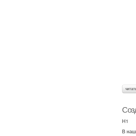
читат
Соз
H1
В наш