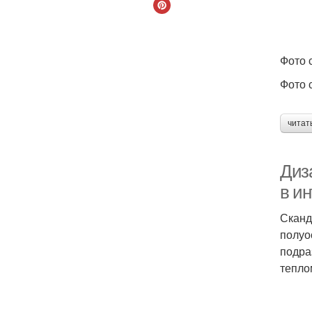
Фото с
Фото с
читат
Диз
в и
Сканд
полуо
подра
тепло