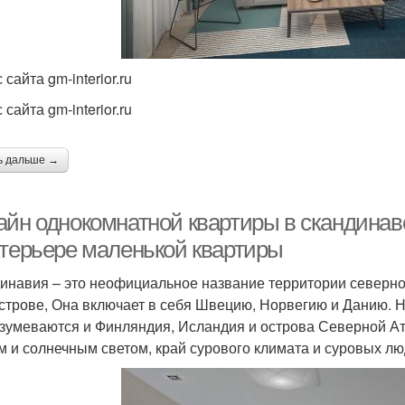
 сайта gm-interior.ru
 сайта gm-interior.ru
ь дальше →
айн однокомнатной квартиры в скандинав
нтерьере маленькой квартиры
инавия – это неофициальное название территории северн
строве, Она включает в себя Швецию, Норвегию и Данию. 
зумеваются и Финляндия, Исландия и острова Северной Ат
м и солнечным светом, край сурового климата и суровых лю