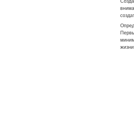
Созда
внима
созда
Опред
Первы
миним
жизни