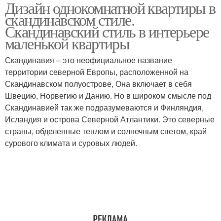
Дизайн однокомнатной квартиры в
Ремонт в
Стиль на примере
скандинавском стиле.
скандинавском стиле
Скандинавский стиль в интерьере
маленькой квартиры
Стиль для
Квартира в
Скандинавия – это неофициальное название
однокомнатной
скандинавском стиле
территории северной Европы, расположенной на
квартиры
Скандинавском полуострове, Она включает в себя
Швецию, Норвегию и Данию. Но в широком смысле под
Скандинавией так же подразумеваются и Финляндия,
Однушка в
Исландия и острова Северной Атлантики. Это северные
скандинавском стиле
страны, обделенные теплом и солнечным светом, край
сурового климата и суровых людей.