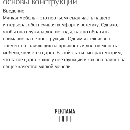
основы конструкции
Введение
Мягкая мебель – это неотъемлемая часть нашего
интерьера, обеспечивая комфорт и эстетику. Однако,
Основные этапы
Основные тренды
чтобы она служила долгие годы, важно обратить
внимание на ее конструкцию. Одним из ключевых
элементов, влияющих на прочность и долговечность
мебели, является царга. В этой статье мы рассмотрим,
Необходимые
Основные тенденции
что такое царга, какие у нее функции и как она влияет на
элементы
общее качество мягкой мебели.
Основные советы
Элементы для создания
Декоративные
Основные критерии
элементы