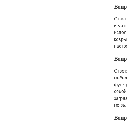
Вопр
Ответ
и мат
испол
ковры
настр
Вопр
Ответ
мебел
функц
собой
загря
грязь.
Вопр