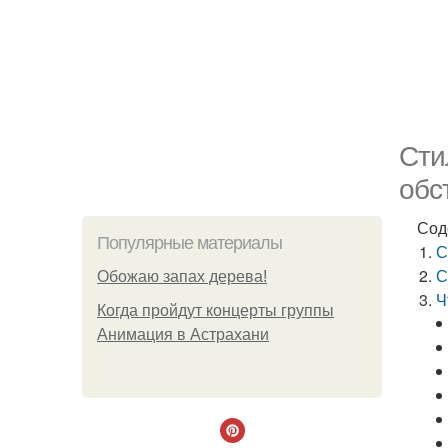
Сти
обс
Сод
Популярные материалы
С
С
Обожaю зaпах деpева!
Ч
Когда пройдут концерты группы
Анимация в Астрахани