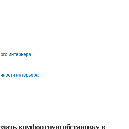
ного интерьера
ичности интерьера
здать комфортную обстановку в