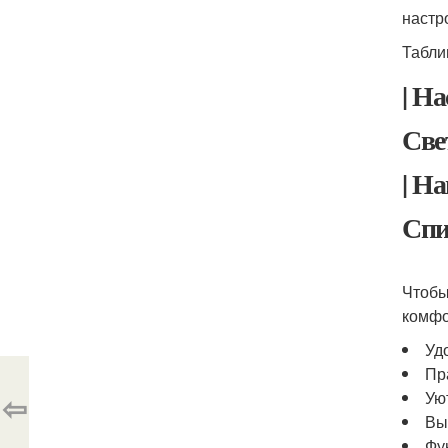
настр
Табли
| Н
Све
| Н
Спи
Чтобы
комфо
Уд
Пр
⇦
Ую
Вы
Фу