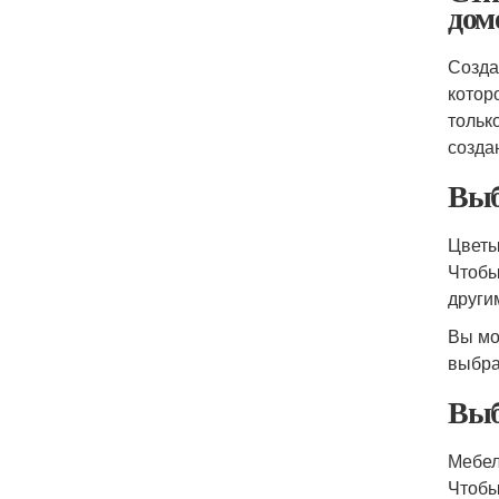
дом
Созда
котор
тольк
созда
Выб
Цветы
Чтобы
други
Вы мо
выбра
Выб
Мебел
Чтобы