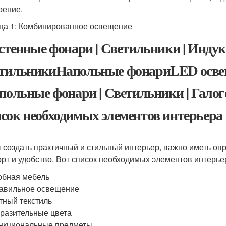
оение.
ца 1: Комбинированное освещение
астенные фонари | Светильники | Инду
тильникиНапольные фонариLED осве
апольные фонари | Светильники | Галог
сок необходимых элементов интерьера
 создать практичный и стильный интерьер, важно иметь оп
рт и удобство. Вот список необходимых элементов интерье
обная мебель
авильное освещение
тный текстиль
разительные цвета
нкциональные предметы