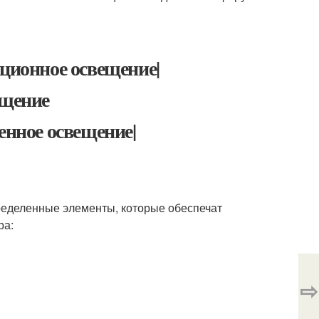
кционное освещение|
щение
енное освещение|
ределенные элементы, которые обеспечат
ра:
⇨