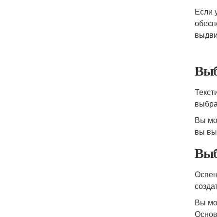
Если 
обесп
выдви
Выб
Текст
выбра
Вы мо
вы вы
Выб
Освещ
созда
Вы мо
Основ