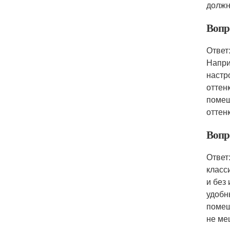
должн
Вопр
Ответ
Напри
настр
оттен
помещ
оттен
Вопр
Ответ
класс
и без
удобн
помещ
не ме