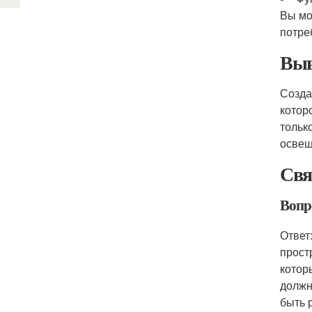
Вы мо
потре
Выв
Созда
котор
тольк
освещ
Свя
Вопр
Ответ
прост
котор
должн
быть 