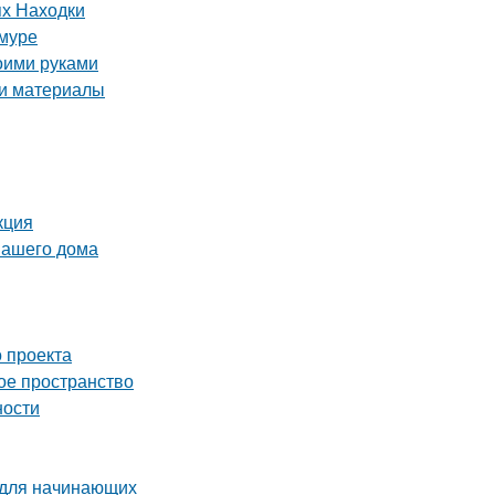
ях Находки
Амуре
оими руками
 и материалы
кция
вашего дома
 проекта
ое пространство
ности
 для начинающих