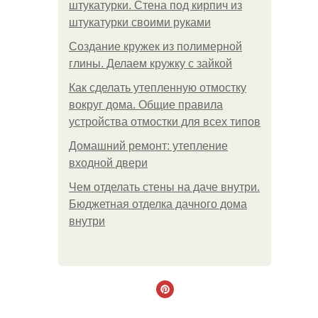
штукатурки. Стена под кирпич из
штукатурки своими руками
Создание кружек из полимерной
глины. Делаем кружку с зайкой
Как сделать утепленную отмостку
вокруг дома. Общие правила
устройства отмостки для всех типов
Домашний ремонт: утепление
входной двери
Чем отделать стены на даче внутри.
Бюджетная отделка дачного дома
внутри