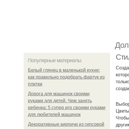
Дол
Сти
Популярные материалы
Созда
Белый глянец в маленькой кухне:
котор
как правильно подобрать фартук из
тольк
плитки
созда
Дорога для машинок своими
руками для детей. Чем занять
Выбор
ребенка: 5 супер игр своими руками
Цветы
для любителей машинок
Чтобы
други
Декоративные кирпичи из гипсовой