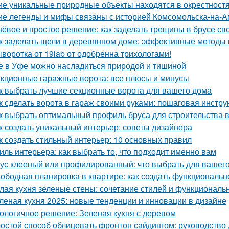
ие уникальные природные объекты находятся в окрестност
ие легенды и мифы связаны с историей Комсомольска-на-
ёвое и простое решение: как заделать трещины в брусе св
к заделать щели в деревянном доме: эффективные методы
воротка от 19lab от одобренна трихологами!
е в Уфе можно насладиться природой и тишиной
кционные гаражные ворота: все плюсы и минусы
к выбрать лучшие секционные ворота для вашего дома
к сделать ворота в гараж своими руками: пошаговая инстру
к выбрать оптимальный профиль бруса для строительства 
к создать уникальный интерьер: советы дизайнера
к создать стильный интерьер: 10 основных правил
иль интерьера: как выбрать то, что подходит именно вам
ус клееный или профилированный: что выбрать для вашего
ободная планировка в квартире: как создать функциональн
лая кухня зеленые стены: сочетание стилей и функциональ
леная кухня 2025: новые тенденции и инновации в дизайне
ологичное решение: Зеленая кухня с деревом
остой способ облицевать фронтон сайдингом: руководство