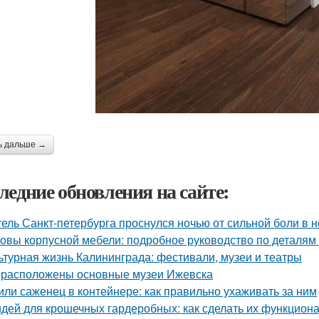
ь дальше →
ледние обновления на сайте:
ель Санкт-петербурга проснулся ночью от сильной боли в но
овы корпусной мебели: подробное руководство по деталям 
ьтурная жизнь Калининграда: фестивали, музеи и театры
 расположены основные музеи Ижевска
или саженец в контейнере: как правильно ухаживать за ним
идей для крошечных гардеробных: как сделать их функцио