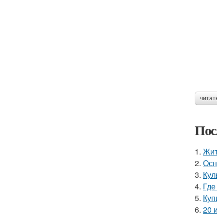
читат
Пос
1.
Жит
2.
Осн
3.
Кул
4.
Где
5.
Куп
6.
20 