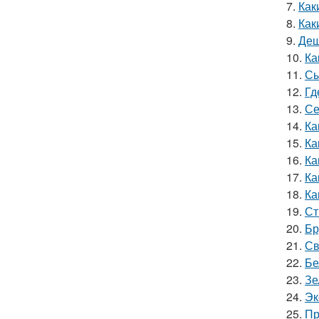
7.
Как
8.
Как
9.
Деш
10.
Ка
11.
Сы
12.
Гд
13.
Се
14.
Ка
15.
Ка
16.
Ка
17.
Ка
18.
Ка
19.
Ст
20.
Бр
21.
Св
22.
Бе
23.
Зе
24.
Эк
25.
Пр