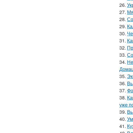
26.
Ук
27.
Мя
28.
Со
29.
Ка
30.
Че
31.
Ка
32.
Пр
33.
Со
34.
Не
Дoмaш
35.
Эк
36.
Вы
37.
Фо
38.
Ка
уже п
39.
Вы
40.
Ум
41.
Ку