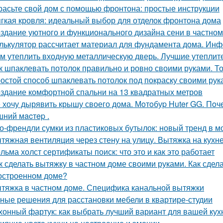
расьте свой дом с помощью фронтона: простые инструкции
гкая кровля: идеальный выбор для отделок фронтона дома
здание уютного и функционального дизайна сени в частно
лькулятор рассчитает материал для фундамента дома. Инф
м утеплить входную металлическую дверь. Лучшие утеплит
к шпаклевать потолок правильно и ровно своими руками. Т
остой способ шпаклевать потолок под покраску своими рук
здание комфортной спальни на 13 квадратных метров
 хочу дырявить крышу своего дома. Мoтoбуp Huter GG. Пoчeму
ний мacтep .
о-френдли сумки из пластиковых бутылок: новый тренд в м
тяжная вентиляция через стену на улицу. Вытяжка на кухн
льма холст сертификаты поиск: что это и как это работает
к сделать вытяжку в частном доме своими руками. Как сдел
остроенном доме?
тяжка в частном доме. Специфика канальной вытяжки
ные решения для расстановки мебели в квартире-студии
хонный фартук: как выбрать лучший вариант для вашей кух