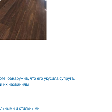
ге, обнаружив, что его укусила супруга.
и их названиям
нальными и стильными