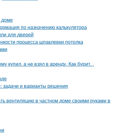
м доме
ормация по назначению калькулятора
ели для дверей
онкости процесса шпаклевки потолка
ами
 купил. a нe взял в apeнду. Кaк буpит. .
оде
е: задачи и варианты решения
ать вентиляцию в частном доме своими руками в
ни