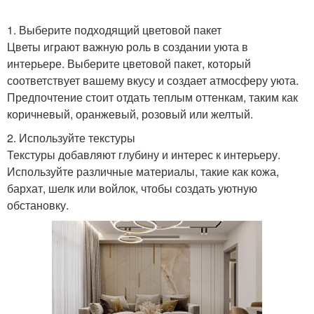
1. Выберите подходящий цветовой пакет
Функциональность в
Цветы играют важную роль в создании уюта в
Тень в интерьере
интерьере
интерьере. Выберите цветовой пакет, который
соответствует вашему вкусу и создает атмосферу уюта.
Предпочтение стоит отдать теплым оттенкам, таким как
коричневый, оранжевый, розовый или желтый.
Палитры для
Цветовая палитра
оформления
2. Используйте текстуры
Текстуры добавляют глубину и интерес к интерьеру.
Используйте различные материалы, такие как кожа,
бархат, шелк или войлок, чтобы создать уютную
Эффект в интерьере
Эстетичный интерьер
обстановку.
Комфортный интерьер
Уникальный интерьер