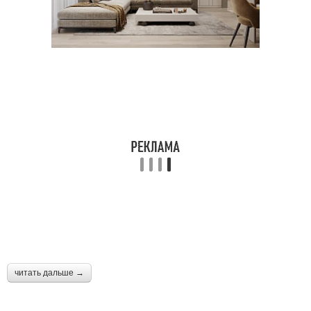
Шаги к дизайнерскому
Интерьер в маленькой
интерьеру
Освещение для
Дизайнерский интерьер
интерьера
Материал для
Композиция в
гостеприимного
интерьере
интерьера
Планирование в
Декор для интерьера
интерьере
читать дальше →