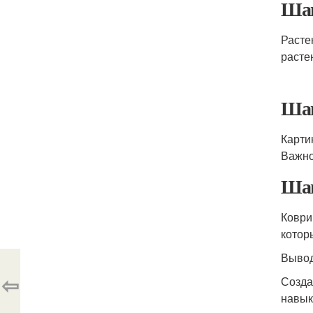
Шаг
Расте
расте
Шаг
Карти
Важно
Шаг
Коври
котор
Выво
⇦
Созда
навык