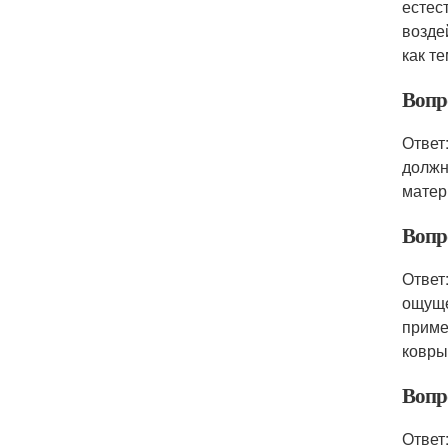
естес
возде
как т
Вопр
Ответ
должн
матер
Вопр
Ответ
ощуще
приме
ковры
Вопр
Ответ