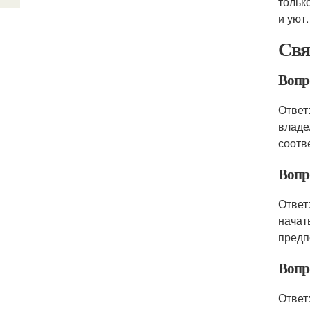
тольк
и уют.
Свя
Вопр
Ответ
владе
соотв
Вопро
Ответ
начат
предп
Вопр
Ответ