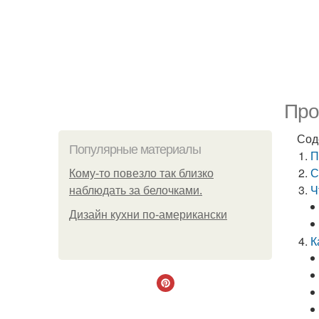
Про
Сод
Популярные материалы
П
С
Кому-то повезло так близко
Ч
наблюдать за белочками.
Дизайн кухни по-американски
К