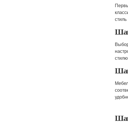
Первы
класс
стиль
Шаг
Выбор
настр
стилю
Шаг
Мебел
соотв
удобн
Шаг