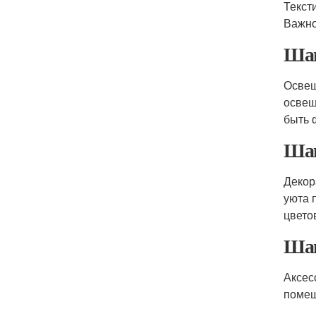
Текст
Важно
Шаг
Освещ
освещ
быть 
Шаг
Декор
уюта 
цвето
Шаг
Аксес
помещ