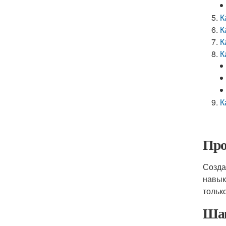
К
К
К
К
К
Про
Созда
навык
тольк
Шаг