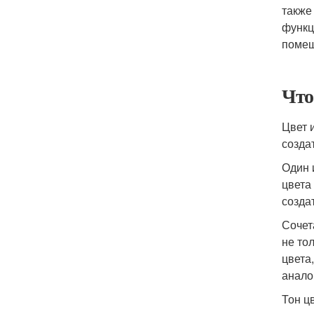
также
функц
помещ
Что
Цвет 
созда
Один 
цвета
созда
Сочет
не то
цвета
анало
Тон ц