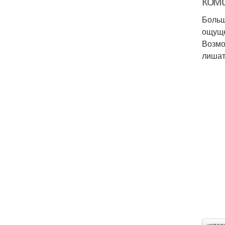
ком
Больш
ощуще
Возмо
лишат