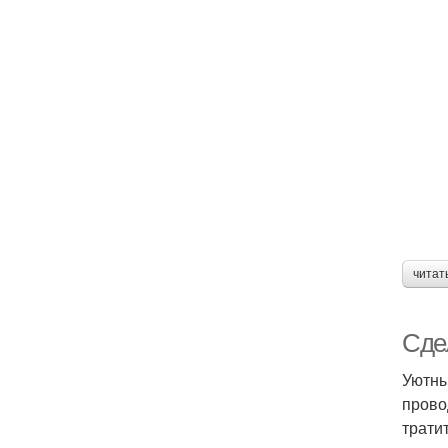
читат
Сде
Уютны
прово
трати