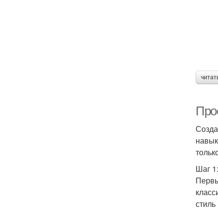
читат
Про
Созда
навык
тольк
Шаг 1
Первы
класс
стиль