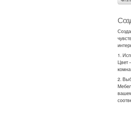
читат
Соз
Созда
чувст
интер
1. Ис
Цвет 
комна
2. Вы
Мебел
вашем
соотв