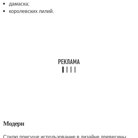
дамаска;
королевских лилий.
Модерн
Стилю присуще использование в дизайне древесины,