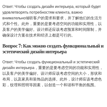
Ответ: Чтобы создать дизайн интерьера, который будет
удовлетворять потребностям клиента, важно
внимательно倾听客户的需求和要求，并了解他们的生活方
式和个性。此外，重要的是要考虑空间的功能和实用性，以
及客户的美学偏好。设计师还应该考虑预算和时间限制，并
确保设计方案在技术和经济上都是可行的。
Вопрос 7: Как можно создать функциональный и
эстетический дизайн интерьера
Ответ: Чтобы создать функциональный и эстетический
дизайн интерьера，重要的是要考虑空间的功能和实用性，
以及客户的美学偏好。设计师应该考虑空间的大小，形状和
布局，以及家具和装饰品的选择。此外，设计师应该考虑色
彩，纹理和照明等因素，以创造一个和谐和平衡的氛围。