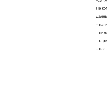
На ко
Данны
– нач
– ник
– стр
– пла