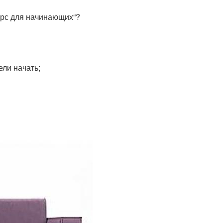
урс для начинающих“?
ели начать;