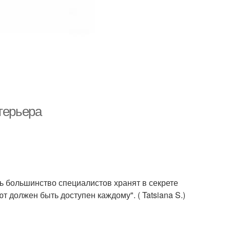
терьера
дь большинство специалистов хранят в секрете
т должен быть доступен каждому". ( Tatsiana S.)