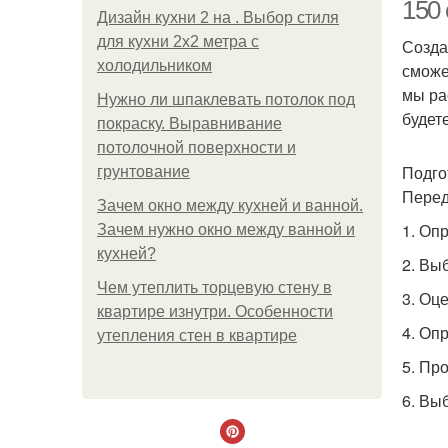
150 
Дизайн кухни 2 на . Выбор стиля
для кухни 2х2 метра с
Созда
холодильником
сможе
мы ра
Нужно ли шпаклевать потолок под
будет
покраску. Выравнивание
потолочной поверхности и
Подго
грунтование
Перед
Зачем окно между кухней и ванной.
1. Оп
Зачем нужно окно между ванной и
кухней?
2. Вы
Чем утеплить торцевую стену в
3. Оц
квартире изнутри. Особенности
4. Оп
утепления стен в квартире
5. Пр
6. Вы