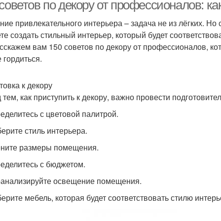
плитки
советов по декору от профессионалов: ка
ние привлекательного интерьера – задача не из лёгких. Но
те создать стильный интерьер, который будет соответствов
сскажем вам 150 советов по декору от профессионалов, ко
е гордиться.
товка к декору
 тем, как приступить к декору, важно провести подготовите
ределитесь с цветовой палитрой.
берите стиль интерьера.
ените размеры помещения.
ределитесь с бюджетом.
оанализируйте освещение помещения.
берите мебель, которая будет соответствовать стилю интерь