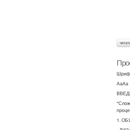
читат
Про
Шриф
АаАа
ВВЕД
"Слож
проце
1. О
«ДИЗ