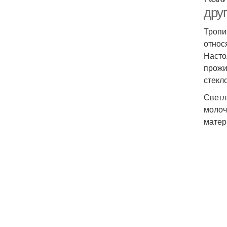
дру
Тропи
относ
Насто
прожи
стекл
Светл
молоч
матер