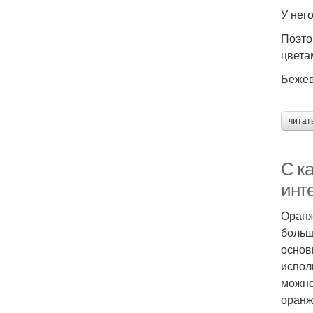
У нег
Поэто
цвет
Бежев
читат
С к
инте
Оранж
больш
основ
испол
можно
оранж