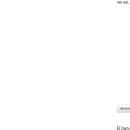
ли не
читат
Каки