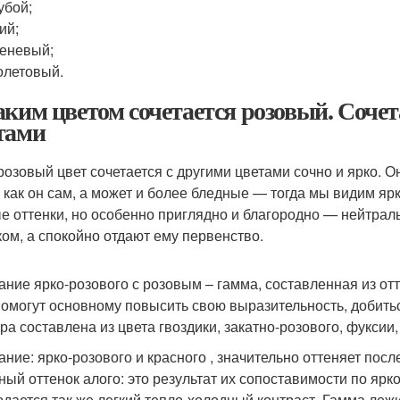
убой;
ий;
еневый;
летовый.
аким цветом сочетается розовый. Сочет
тами
розовый цвет сочетается с другими цветами сочно и ярко. О
, как он сам, а может и более бледные — тогда мы видим яр
е оттенки, но особенно приглядно и благородно — нейтраль
ком, а спокойно отдают ему первенство.
ание ярко-розового с розовым – гамма, составленная из от
помогут основному повысить свою выразительность, добитьс
ра составлена из цвета гвоздики, закатно-розового, фуксии
ание: ярко-розового и красного , значительно оттеняет пос
ный оттенок алого: это результат их сопоставимости по ярко
дается так же легкий тепло-холодный контраст. Гамма лежи