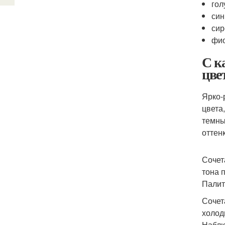
гол
син
сир
фио
С к
цве
Ярко-
цвета
темны
оттен
Сочет
тона 
Палит
Сочет
холод
Наблю