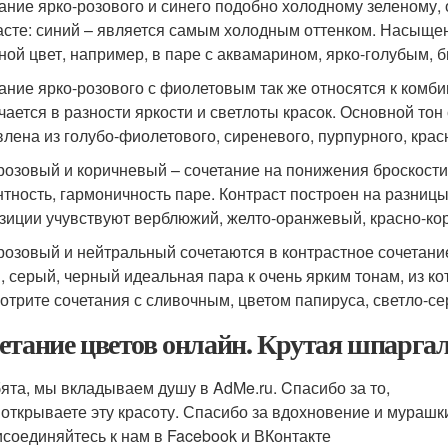
ание ярко-розового и синего подобно холодному зеленому,
асте: синий – является самым холодным оттенком. Насыще
ной цвет, например, в паре с аквамарином, ярко-голубым, 
ание ярко-розового с фиолетовым так же относятся к комб
чается в разности яркости и светлоты красок. Основной то
влена из голубо-фиолетового, сиреневого, пурпурного, крас
розовый и коричневый – сочетание на понижения броскости
нтность, гармоничность паре. Контраст построен на разницы
зиции учувствуют верблюжий, желто-оранжевый, красно-ко
розовый и нейтральный сочетаются в контрастное сочетание
, серый, черный идеальная пара к очень ярким тонам, из к
отрите сочетания с сливочным, цветом папируса, светло-с
етание цветов онлайн. Крутая шпаргал
ята, мы вкладываем душу в AdMe.ru. Cпасибо за то,
 открываете эту красоту. Спасибо за вдохновение и мурашк
соединяйтесь к нам в Facebook и ВКонтакте