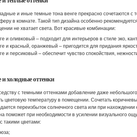
 и теплые оттенки
адные и иные темные тона венге прекрасно сочетаются с 
феру в комнате. Такой тип дизайна особенно рекомендуется
ении не хватает света. Вот красивые комбинации:
ге и оливковый – подходит для интерьеров в стиле эко, кан
ге и красный, оранжевый – пригодится для придания яркос
ге и персиковый – обеспечит чувство спокойствия, нежност
е и холодные оттенки
седству с темными оттенками добавление даже небольшог
ть цветовую температуру в помещении. Сочетать коричневы
дается переизбыток солнечного света или при нахождении 
на поможет при необходимости в усилении визуального ощ
 с такими цветами:
юза;