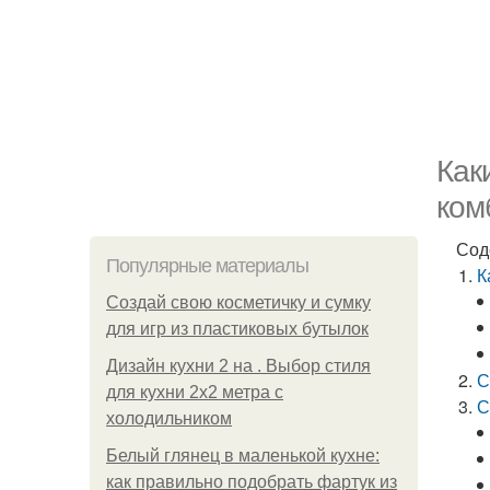
Как
ком
Сод
Популярные материалы
К
Создай свою косметичку и сумку
для игр из пластиковых бутылок
Дизайн кухни 2 на . Выбор стиля
С
для кухни 2х2 метра с
С
холодильником
Белый глянец в маленькой кухне:
как правильно подобрать фартук из