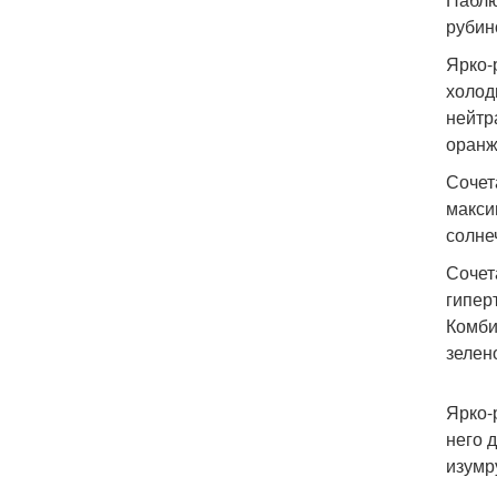
рубин
Ярко-
холод
нейтр
оранж
Сочет
макси
солне
Сочет
гипер
Комби
зелен
Ярко-
него 
изумр