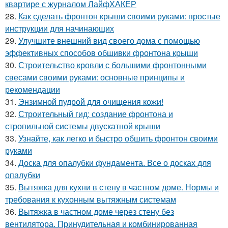
квартире с журналом ЛайфХАКЕР
28.
Как сделать фронтон крыши своими руками: простые
инструкции для начинающих
29.
Улучшите внешний вид своего дома с помощью
эффективных способов обшивки фронтона крыши
30.
Строительство кровли с большими фронтонными
свесами своими руками: основные принципы и
рекомендации
31.
Энзимной пудрой для очищения кожи!
32.
Строительный гид: создание фронтона и
стропильной системы двускатной крыши
33.
Узнайте, как легко и быстро обшить фронтон своими
руками
34.
Доска для опалубки фундамента. Все о досках для
опалубки
35.
Вытяжка для кухни в стену в частном доме. Нормы и
требования к кухонным вытяжным системам
36.
Вытяжка в частном доме через стену без
вентилятора. Принудительная и комбинированная