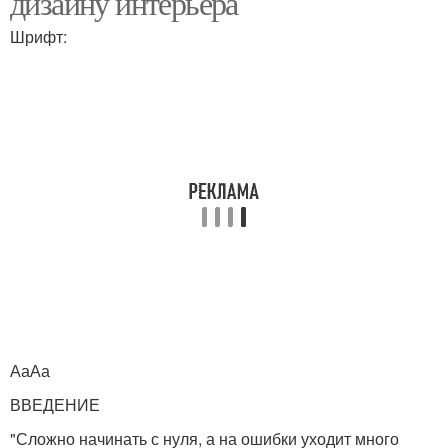
дизайну интерьера
Шрифт:
Обстановки в
Функциональный
интерьере
интерьер
Комфорт в интерьере
Элементы в интерьере
Стили в интерьере
АаАа
ВВЕДЕНИЕ
"Сложно начинать с нуля, а на ошибки уходит много