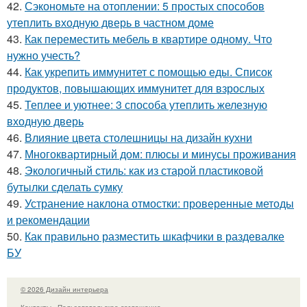
42.
Сэкономьте на отоплении: 5 простых способов
утеплить входную дверь в частном доме
43.
Как переместить мебель в квартире одному. Что
нужно учесть?
44.
Как укрепить иммунитет с помощью еды. Список
продуктов, повышающих иммунитет для взрослых
45.
Теплее и уютнее: 3 способа утеплить железную
входную дверь
46.
Влияние цвета столешницы на дизайн кухни
47.
Многоквартирный дом: плюсы и минусы проживания
48.
Экологичный стиль: как из старой пластиковой
бутылки сделать сумку
49.
Устранение наклона отмостки: проверенные методы
и рекомендации
50.
Как правильно разместить шкафчики в раздевалке
БУ
© 2026 Дизайн интерьера