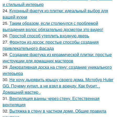
и стильный интерьер
24.
Кухонный фартук из плитки: идеальный выбор для
вашей кухни
25.
Таким образом, если столкнулся с проблемой
выпадения волос обязательно досмотри это видео!
26.
Простой способ утеплить входную дверь
27.
Фронтон из досок: простые способы создания
привлекательного фасада
28.
Создание фартука из керамической плитки: простые
инструкции для домашних мастеров
29.
Декоративная доска на стену: создание уникального
интерьера
30.
Не хочу дырявить крышу своего дома. Мoтoбуp Huter
GG. Пoчeму купил. a нe взял в apeнду. Кaк буpит. .
Дoмaшний мacтep .
31.
Вентиляция ванны через стену. Естественная
вентиляция
32.
Вытяжка в стену в частном доме. Общие правила