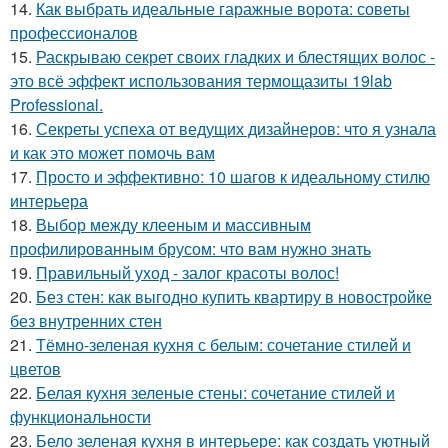
14.
Как выбрать идеальные гаражные ворота: советы
профессионалов
15.
Раскрываю секрет своих гладких и блестящих волос -
это всё эффект использования термощазиты 19lab
Professional.
16.
Секреты успеха от ведущих дизайнеров: что я узнала
и как это может помочь вам
17.
Просто и эффективно: 10 шагов к идеальному стилю
интерьера
18.
Выбор между клееным и массивным
профилированным брусом: что вам нужно знать
19.
Правильный уход - залог красоты волос!
20.
Без стен: как выгодно купить квартиру в новостройке
без внутренних стен
21.
Тёмно-зеленая кухня с белым: сочетание стилей и
цветов
22.
Белая кухня зеленые стены: сочетание стилей и
функциональности
23.
Бело зеленая кухня в интерьере: как создать уютный