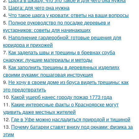
2.
Царга в шкафу: что это такое и для чего она нужна
3.
Царга: для чего она нужна
4.
Что такое царга у кровати: ответы на ваши вопросы
5.
Полное руководство по посадке деревьев и
кустарников: советы для начинающих
6.
Наполнение гардеробной: готовые решения для
коридора и прихожей
7.
Как заделать швы и трещины в бревнах сруба
снаружи: лучшие материалы и методы
8.
Как заполнить трещины в деревянных изделиях
своими руками: пошаговая инструкция
9.
Не хочу в своем доме из бруса видеть трещины: как
это предотвратить
10.
Какой ущерб нанес городу пожар 1773 года
11.
Какие интересные факты о Красноярске могут
удивить даже местных жителей
12.
Где в Уфе можно насладиться природой и тишиной
13.
Почему батареи ставят внизу под окнами: физика за
этим