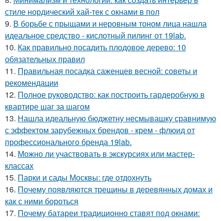
стиле нордический хай-тек с окнами в пол
9.
В борьбе с прыщами и неровным тоном лица нашла
идеальное средство - кислотный пилинг от 19lab.
10.
Как правильно посадить плодовое дерево: 10
обязательных правил
11.
Правильная посадка саженцев весной: советы и
рекомендации
12.
Полное руководство: как построить гардеробную в
квартире шаг за шагом
13.
Нашла идеальную бюджетну несмывашку сравнимую
с эффектом зарубежных брендов - крем - флюид от
профессионального бренда 19lab.
14.
Можно ли участвовать в экскурсиях или мастер-
классах
15.
Парки и сады Москвы: где отдохнуть
16.
Почему появляются трещины в деревянных домах и
как с ними бороться
17.
Почему батареи традиционно ставят под окнами: