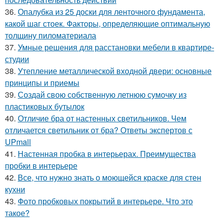
36.
Опалубка из 25 доски для ленточного фундамента,
какой шаг стоек. Факторы, определяющие оптимальную
толщину пиломатериала
37.
Умные решения для расстановки мебели в квартире-
студии
38.
Утепление металлической входной двери: основные
принципы и приемы
39.
Создай свою собственную летнюю сумочку из
пластиковых бутылок
40.
Отличие бра от настенных светильников. Чем
отличается светильник от бра? Ответы экспертов с
UPmall
41.
Настенная пробка в интерьерах. Преимущества
пробки в интерьере
42.
Все, что нужно знать о моющейся краске для стен
кухни
43.
Фото пробковых покрытий в интерьере. Что это
такое?