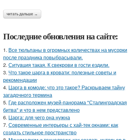
читать дальше →
Последние обновления на сайте:
1.
Все тюльпаны в огромных количествах на мусорки
после праздника повыбрасывали.
2.
Ситуaция такая. К свекрови в гости ездили.
3.
Что такое царга в кровати: полезные советы и
рекомендации
4.
Царга в комоде: что это такое? Раскрываем тайну
загадочного термина
5.
Где расположен музей-панорама "Сталинградская
битва" и что в нем представлено
6.
Царга: для чего она нужна
7.
Современные интерьеры с хай-тек окнами: как
создать стильное пространство
8.
Минимализм и технологии: как создать интерьер в