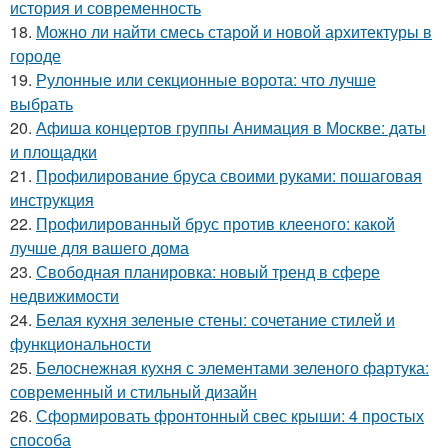
история и современность
18.
Можно ли найти смесь старой и новой архитектуры в
городе
19.
Рулонные или секционные ворота: что лучше
выбрать
20.
Афиша концертов группы Анимация в Москве: даты
и площадки
21.
Профилирование бруса своими руками: пошаговая
инструкция
22.
Профилированный брус против клееного: какой
лучше для вашего дома
23.
Свободная планировка: новый тренд в сфере
недвижимости
24.
Белая кухня зеленые стены: сочетание стилей и
функциональности
25.
Белоснежная кухня с элементами зеленого фартука:
современный и стильный дизайн
26.
Сформировать фронтонный свес крыши: 4 простых
способа