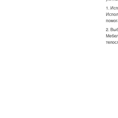
1. Ис
Испол
помог
2. Вы
Мебел
телос