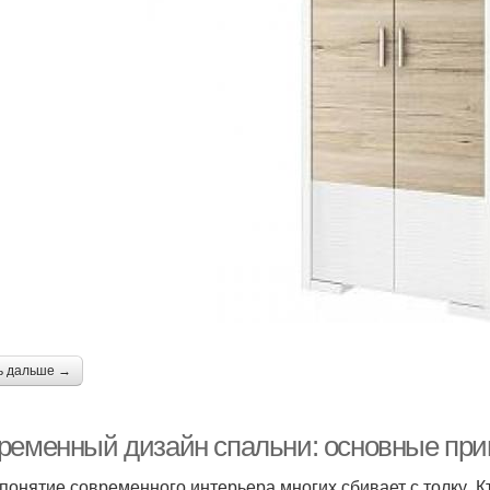
ь дальше →
ременный дизайн спальни: основные при
понятие современного интерьера многих сбивает с толку. К