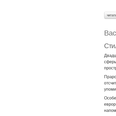
читат
Вас
Сти
Двадц
сферы
прост
Праро
отсчи
упоми
Особе
еврор
напом