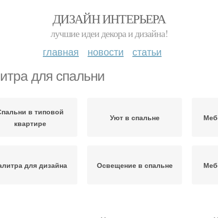
ДИЗАЙН ИНТЕРЬЕРА
лучшие идеи декора и дизайна!
главная
новости
статьи
итра для спальни
Спальни в типовой
Уют в спальне
Меб
квартире
алитра для дизайна
Освещение в спальне
Меб
Мебе
омфорт в спальню
Порядок в спальне