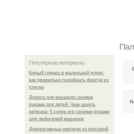
Пал
Популярные материалы
Белый глянец в маленькой кухне:
как правильно подобрать фартук из
плитки
Дорога для машинок своими
П
руками для детей. Чем занять
ребенка: 5 супер игр своими руками
для любителей машинок
Декоративные кирпичи из гипсовой
К