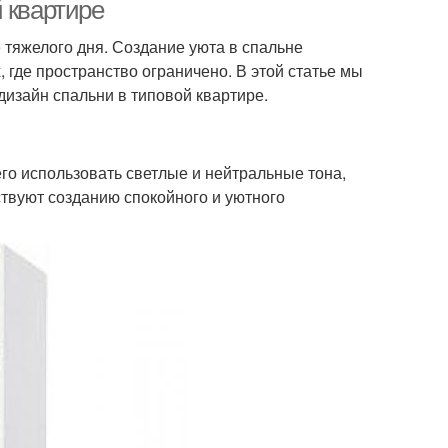
спальне
 квартире
 тяжелого дня. Создание уюта в спальне
 где пространство ограничено. В этой статье мы
ня в современном
Освещения для спальни
дизайн спальни в типовой квартире.
стиле
го использовать светлые и нейтральные тона,
ствуют созданию спокойного и уютного