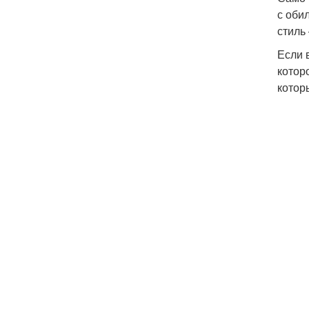
с оби
стиль
Если 
котор
котор