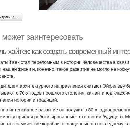
ь дальше →
 может заинтересовать
ль хайтек: как создать современный инте
атый век стал переломным в истории человечества в связи
 нашей жизни и, конечно, такое развитие не могло не кос
ранств.
дителем архитектурного направления считают Эйфелеву б
тывают с 70-х годов прошлого столетия, как антипод класси
нания истории и традиций.
нно интенсивное развитие он получил в 80-х, одновременно
емонту пришли роботизированные технологии будущего. М
инать космические корабли, оснащенные по последнему сло