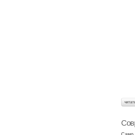
читат
Сов
Само 