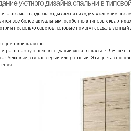
дание уютного дизайна спальни в типовой
ня – это место, где мы отдыхаем и находим утешение после
вится все более актуальным, особенно в типовых квартирах,
Функциональная
Спаль
омната при спальне
отрим несколько советов, которые помогут создать уютный 
спальня
р цветовой палитры
 играют важную роль в создании уюта в спальне. Лучше все
Аксессуары для
 как бежевый, светло-серый или розовый. Эти цвета способ
спальни
оения.