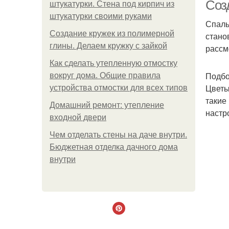
Соз
штукатурки. Стена под кирпич из
штукатурки своими руками
Спаль
Создание кружек из полимерной
стано
К
глины. Делаем кружку с зайкой
рассм
Как сделать утепленную отмостку
Подбо
вокруг дома. Общие правила
Цветы
устройства отмостки для всех типов
такие
Домашний ремонт: утепление
настр
входной двери
Чем отделать стены на даче внутри.
Бюджетная отделка дачного дома
внутри