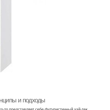
нципы и подходы
то-то представляет себе футуристичный хай-тек