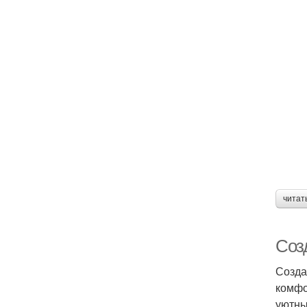
читат
Соз
Созда
комфо
уютны