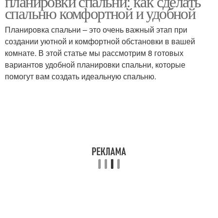
планировки спальни: как сделать
спальню комфортной и удобной
Планировка спальни – это очень важный этап при
Дополнительная
Пространства в
создании уютной и комфортной обстановки в вашей
мебель
спальне
комнате. В этой статье мы рассмотрим 8 готовых
вариантов удобной планировки спальни, которые
помогут вам создать идеальную спальню.
Белоснежная спальня
Сине-голубая спальня
Мебели для спальни
Цвета для спальни
Планировка в спальне
Освещение в спальне