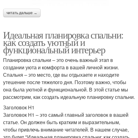
Мебели в маленькой
Спальни в хрущевке
читать дальше →
Идеальная планировка спальни:
как создать уютный и
Мебели в квартире
Кровати в спальне
функциональный интерьер
Планировка спальни – это очень важный этап в
создании уюта и комфорта в вашей личной жизни.
Спальня – это место, где вы отдыхаете и находите
Уютная спальня
утешение после тяжелого дня. Поэтому важно, чтобы
она была уютной и функциональной. В этой статье мы
рассмотрим, как создать идеальную планировку спальни.
Заголовок H1
Заголовок H1 – это самый главный заголовок в вашей
статье. Он должен быть кратким и выразительным,
чтобы привлечь внимание читателей. В нашем случае,
это будет "Идеальная планировка спальни: как создать