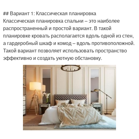
## Вариант 1: Классическая планировка
Классическая планировка спальни – это наиболее
Интерьер в спальне
Чистота в спальне
распространенный и простой вариант. В такой
планировке кровать располагается вдоль одной из стен,
а гардеробный шкаф и комод – вдоль противоположной.
Такой вариант позволяет использовать пространство
Модульные спальни
Пребывания в спальне
эффективно и создать уютную обстановку.
Температура в спальне
Мебель для спальни
Изделия для спальни
Атмосфера в спальне