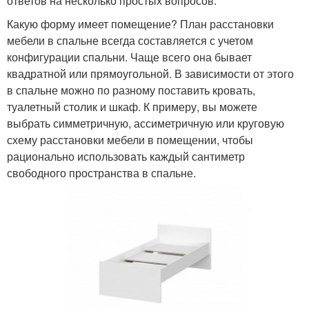
ответов на несколько простых вопросов:
Мебель в современной
Какую форму имеет помещение? План расстановки
Комната при спальне
спальне
мебели в спальне всегда составляется с учетом
конфигурации спальни. Чаще всего она бывает
квадратной или прямоугольной. В зависимости от этого
в спальне можно по разному поставить кровать,
Функциональная
Спальня в современном
туалетный столик и шкаф. К примеру, вы можете
спальня
стиле
выбрать симметричную, ассиметричную или круговую
схему расстановки мебели в помещении, чтобы
рационально использовать каждый сантиметр
Аксессуары для
свободного пространства в спальне.
Освещения для спальни
спальни
Мебели в офисе
Спальни в квартире