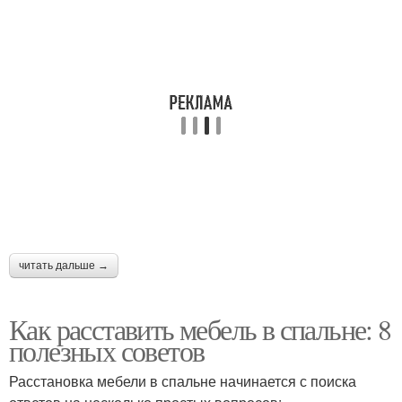
Мебель в виртуальной
Спальни с помощью
комнате
Кресла в спальне
Кресло в спальне
Спальни в современном
Палитра для спальни
стиле
читать дальше →
Как расставить мебель в спальне: 8
полезных советов
Комфорт в спальню
Порядок в спальне
Расстановка мебели в спальне начинается с поиска