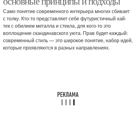
основные принципы и подходы
Само понятие современного интерьера многих сбивает
с толку. Кто-то представляет себе футуристичный хай-
Спальня в современном
тек с обилием металла и стекла, для кого-то это
Комната при спальне
стиле
воплощение скандинавского уюта. Прав будет каждый:
современный стиль — это широкое понятие, набор идей,
которые проявляются в разных направлениях.
Мебели для спальни
Освещения для спальни
Аксессуары для
спальни