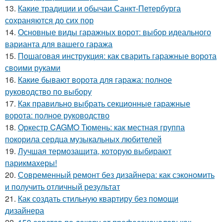
13.
Какие традиции и обычаи Санкт-Петербурга
сохраняются до сих пор
14.
Основные виды гаражных ворот: выбор идеального
варианта для вашего гаража
15.
Пошаговая инструкция: как сварить гаражные ворота
своими руками
16.
Какие бывают ворота для гаража: полное
руководство по выбору
17.
Как правильно выбрать секционные гаражные
ворота: полное руководство
18.
Оркестр CAGMO Тюмень: как местная группа
покорила сердца музыкальных любителей
19.
Лучшая термозащита, которую выбирают
парикмахеры!
20.
Современный ремонт без дизайнера: как сэкономить
и получить отличный результат
21.
Как создать стильную квартиру без помощи
дизайнера