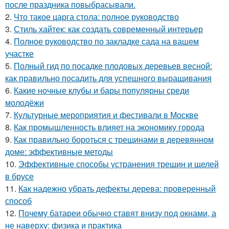
после праздника повыбрасывали.
2.
Что такое царга стола: полное руководство
3.
Стиль хайтек: как создать современный интерьер
4.
Полное руководство по закладке сада на вашем
участке
5.
Полный гид по посадке плодовых деревьев весной:
как правильно посадить для успешного выращивания
6.
Какие ночные клубы и бары популярны среди
молодёжи
7.
Культурные мероприятия и фестивали в Москве
8.
Как промышленность влияет на экономику города
9.
Как правильно бороться с трещинами в деревянном
доме: эффективные методы
10.
Эффективные способы устранения трещин и щелей
в брусе
11.
Как надежно убрать дефекты дерева: проверенный
способ
12.
Почему батареи обычно ставят внизу под окнами, а
не наверху: физика и практика