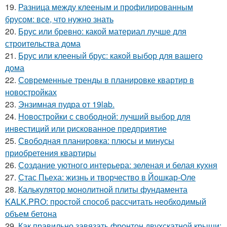
19.
Разница между клееным и профилированным
брусом: все, что нужно знать
20.
Брус или бревно: какой материал лучше для
строительства дома
21.
Брус или клееный брус: какой выбор для вашего
дома
22.
Современные тренды в планировке квартир в
новостройках
23.
Энзимная пудра от 19lab.
24.
Новостройки с свободной: лучший выбор для
инвестиций или рискованное предприятие
25.
Свободная планировка: плюсы и минусы
приобретения квартиры
26.
Создание уютного интерьера: зеленая и белая кухня
27.
Стас Пьеха: жизнь и творчество в Йошкар-Оле
28.
Калькулятор монолитной плиты фундамента
KALK.PRO: простой способ рассчитать необходимый
объем бетона
29.
Как правильно завязать фронтон двухскатной крыши: