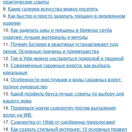
практические советы
8.
Какие галереи искусства можно посетить
9.
Как быстро и просто заделать трещину в деревянном
изделии
10.
Как заделать швы и трещины в бревнах сруба
снаружи: лучшие материалы и методы
11.
Почему батареи в квартирах устанавливают под
окном: Основные причины и преимущества
12.
Где в Уфе можно насладиться природой и тишиной
13.
Современные гаражные ворота: как выбрать
идеальные
14.
Особенности конструкции и виды гаражных ворот:
полное руководство
15.
Какой профиль бруса лучше: советы по выбору для
вашего дома
16.
Проверьте новую сыворотку против выпадения
волос на WB.
17.
Сыворотка от 19lab от одобренна трихологами!
18.
Как создать стильный интерьер: 10 основных правил