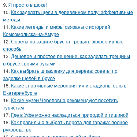
9.
Я просто в шоке!
10.
Как заделать щели в деревянном полу: эффективные
методы
11.
Какие легенды и мифы связаны с историей
Комсомольска-на-Амуре
12.
Советы по защите брус от трещин: эффективные
способы
13.
Дешёвое и простое решение: как заделать трещины
в брусе своими руками
14.
Как выбрать шпаклевку для дерева: советы по
заделке щелей в брусе
15.
Какие спортивные мероприятия и стадионы есть в
Екатеринбурге
16.
Какие музеи Череповца рекомендуют посетить
туристам
17.
Где в Уфе можно насладиться природой и тишиной
18.
Как правильно выбрать ворота для гаража: полное
руководство
19.
6 типов гаражных ворот: какой выбрать