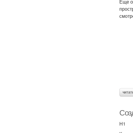
Еще о
прост
смотр
читат
Соз
H1