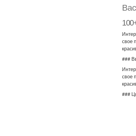
Вас
100+
Интер
свое 
краси
### В
Интер
свое 
краси
### Ц