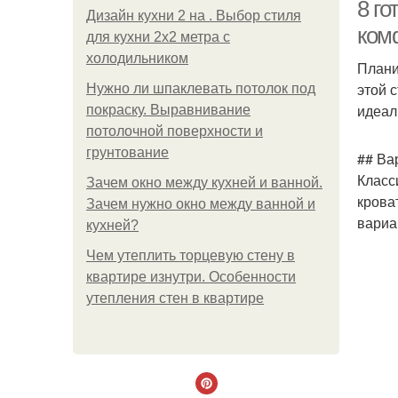
8 г
Дизайн кухни 2 на . Выбор стиля
ком
для кухни 2х2 метра с
холодильником
Плани
этой 
Нужно ли шпаклевать потолок под
идеал
покраску. Выравнивание
потолочной поверхности и
грунтование
## Ва
Класс
Зачем окно между кухней и ванной.
крова
Зачем нужно окно между ванной и
вариа
кухней?
Чем утеплить торцевую стену в
квартире изнутри. Особенности
утепления стен в квартире