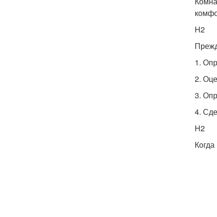
Комна
комфо
H2
Прежд
1. Оп
2. Оц
3. Оп
4. Сд
H2
Когда