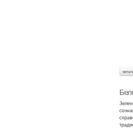
читат
Бел
Зелен
сочна
справ
тради