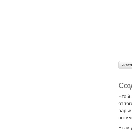
читат
Соз
Чтобы
от то
варьи
оптим
Если 